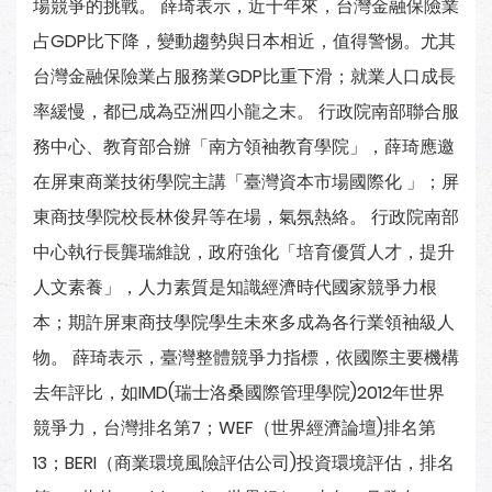
場競爭的挑戰。 薛琦表示，近十年來，台灣金融保險業
占GDP比下降，變動趨勢與日本相近，值得警惕。尤其
台灣金融保險業占服務業GDP比重下滑；就業人口成長
率緩慢，都已成為亞洲四小龍之末。 行政院南部聯合服
務中心、教育部合辦「南方領袖教育學院」，薛琦應邀
在屏東商業技術學院主講「臺灣資本市場國際化 」；屏
東商技學院校長林俊昇等在場，氣氛熱絡。 行政院南部
中心執行長龔瑞維說，政府強化「培育優質人才，提升
人文素養」，人力素質是知識經濟時代國家競爭力根
本；期許屏東商技學院學生未來多成為各行業領袖級人
物。 薛琦表示，臺灣整體競爭力指標，依國際主要機構
去年評比，如IMD(瑞士洛桑國際管理學院)2012年世界
競爭力，台灣排名第7；WEF（世界經濟論壇)排名第
13；BERI（商業環境風險評估公司)投資環境評估，排名