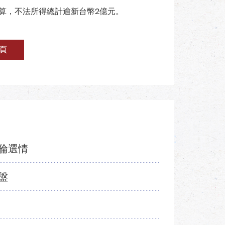
計算，不法所得總計逾新台幣2億元。
頁
倫選情
盤
合