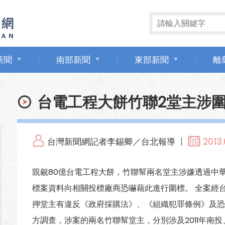
新聞
南部新聞
東部新聞
離
台電工程大餅竹聯2堂主涉
台灣新聞網記者李錫卿／台北報導
2013.
覬覦80億台電工程大餅，竹聯幫兩名堂主涉嫌透過中
標案資料向相關投標廠商恐嚇藉此進行圍標。 全案經
押堂主有違反《政府採購法》、《組織犯罪條例》及恐
方調查，涉案的兩名竹聯幫堂主，分別涉及2011年南