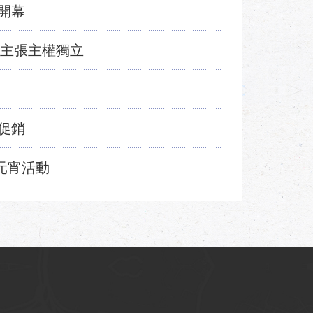
開幕
盟主張主權獨立
促銷
慶元宵活動