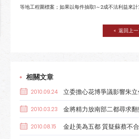
等地工程圍標案；如果以每件抽取1～2成不法利益來
返回上一
相關文章
立委擔心花博爭議影響朱立
2010.09.24
金將精力放南部二都尋求翻
2010.03.23
金赴美為五都 質疑蘇蔡不
2010.08.15