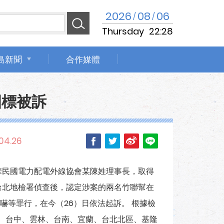
2026
08
06
/
/
Thursday
22:28
島新聞
合作媒體
圍標被訴
04.26
華民國電力配電外線協會某陳姓理事長，取得
台北地檢署偵查後，認定涉案的兩名竹聯幫在
嚇等罪行，在今（26）日依法起訴。 根據檢
投、台中、雲林、台南、宜蘭、台北北區、基隆