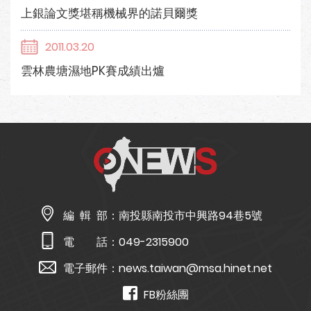
上銀論文獎堪稱機械界的諾貝爾獎
2011.03.20
雲林農塘濕地PK賽成績出爐
編 輯 部：
南投縣南投市中興路94巷5號
電 話：
049-2315900
電子郵件：
news.taiwan@msa.hinet.net
FB粉絲團