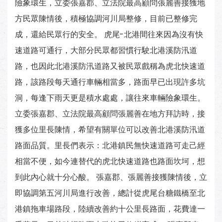
險象環生，立委張嘉郡、立法院最高顧問張麗善接獲地
方民眾陳情後，積極協調河川局整修，目前已整修完
成，還給民眾行的安全。 虎尾-北港間往來因為沒有快
速道路可通行，大部分民眾都習慣行駛北港溪防汛道
路，也因此北港溪防汛道路又被民眾戲稱為虎北快速道
路，該路段每天通行車輛相當多，路面早已出現許多坑
洞，每逢下雨天更是積水處處，讓往來車輛險象環生。
立委張嘉郡、立法院最高顧問張麗善在地方拜訪時，接
獲多位里長陳情，希望有關單位可以改善北港溪防汛道
路面品質。里長們表示：北港鎮民無快速道路可走己經
相當不便，如今連替代的虎北快速道路也路面坎坷，想
到此內心就十分心酸。 張嘉郡、張麗善接獲陳情後，立
即協調第五河川局進行改善，總計從虎尾台糖鐵橋至北
港鎮拖車場路段，陸續改善約十公里長路面，花費達一