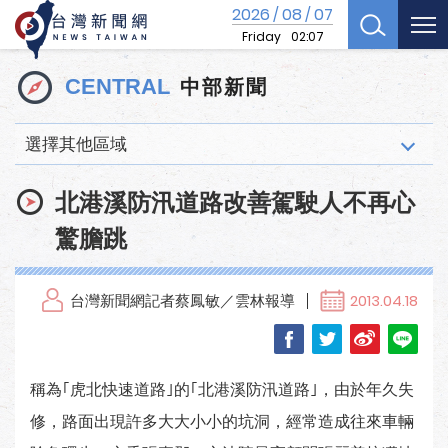
2026
08
07
/
/
Friday
02:07
中部新聞
CENTRAL
選擇其他區域
北港溪防汛道路改善駕駛人不再心
驚膽跳
台灣新聞網記者蔡鳳敏／雲林報導
2013.04.18
稱為｢虎北快速道路｣的｢北港溪防汛道路｣，由於年久失
修，路面出現許多大大小小的坑洞，經常造成往來車輛