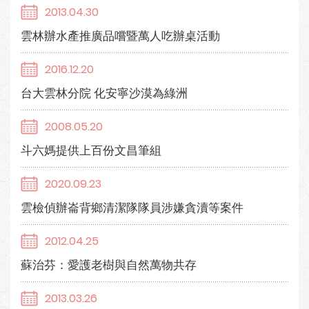
2013.04.30
雲林辦水產推廣品嚐暨萬人吃辦桌活動
2016.12.20
台大雲林分院 化安寧沙漠為綠洲
2008.05.20
斗六媽提供上百份文昌筆組
2020.09.23
雲檢偵辦崙背鄉清潔隊隊員涉嫌貪瀆等案件
2012.04.25
蘇治芬：愛護老樹與自然萬物共存
2013.03.26