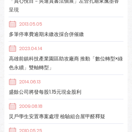
「賞心悅目－吳連賞書法個展」左營孔廟東廡墨香
呈現
2013.05.05
多筆停車費逾期未繳改採合併催繳
2023.04.14
高雄前鎮科技產業園區助攻廠商 推動「數位轉型×綠
色永續」雙軸轉型」
2014.06.13
盛餘公司將發每股1.15元現金股利
2009.08.18
災戶學生安置專案處理 檢驗組合屋甲醛釋疑
2010.05.25