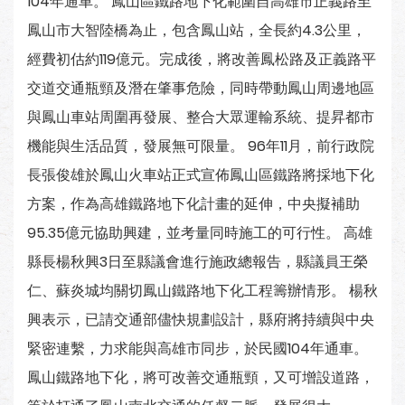
104年通車。 鳳山區鐵路地下化範圍自高雄市正義路至
鳳山市大智陸橋為止，包含鳳山站，全長約4.3公里，
經費初估約119億元。完成後，將改善鳳松路及正義路平
交道交通瓶頸及潛在肇事危險，同時帶動鳳山周邊地區
與鳳山車站周圍再發展、整合大眾運輸系統、提昇都市
機能與生活品質，發展無可限量。 96年11月，前行政院
長張俊雄於鳳山火車站正式宣佈鳳山區鐵路將採地下化
方案，作為高雄鐵路地下化計畫的延伸，中央擬補助
95.35億元協助興建，並考量同時施工的可行性。 高雄
縣長楊秋興3日至縣議會進行施政總報告，縣議員王榮
仁、蘇炎城均關切鳳山鐵路地下化工程籌辦情形。 楊秋
興表示，已請交通部儘快規劃設計，縣府將持續與中央
緊密連繫，力求能與高雄市同步，於民國104年通車。
鳳山鐵路地下化，將可改善交通瓶頸，又可增設道路，