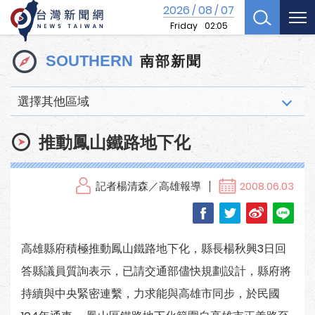
2026
08
07
/
/
Friday
02:05
南部新聞
SOUTHERN
選擇其他區域
推動鳳山鐵路地下化
記者楊清森／高雄報導
2008.06.03
高雄縣府積極推動鳳山鐵路地下化，縣長楊秋興3日回
答縣議員質詢表示，已請交通部儘快規劃設計，縣府將
持續與中央緊密連繫，力求能與高雄市同步，於民國