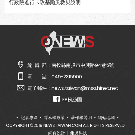
行政院進行卡玫基颱風救災說明
編 輯 部：
南投縣南投市中興路94巷5號
電 話：
049-2315900
電子郵件：
news.taiwan@msa.hinet.net
FB粉絲團
記者專區
隱私權政策
著作權聲明
網站地圖
COPYRIGHT©2019 NEWSTAIWAN.COM ALL RIGHTS RESERVED
網頁設計
｜ 鉅潞科技