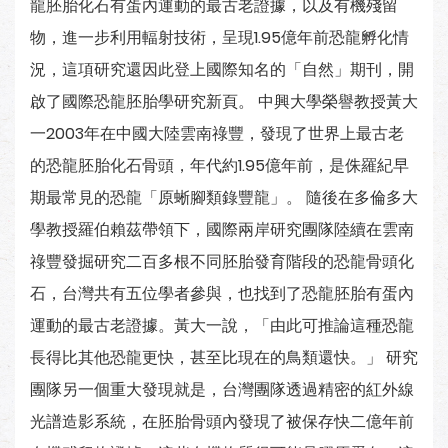
龍胚胎化石有蛋內運動的最古老證據，以及有機殘留
物，進一步利用輻射技術，呈現1.95億年前恐龍孵化情
況，這項研究還因此登上國際知名的「自然」期刊，開
啟了國際恐龍胚胎學研究新頁。 中興大學榮譽教授黃大
一2003年在中國大陸雲南祿豐，發現了世界上最古老
的恐龍胚胎化石骨頭，年代約1.95億年前，是侏羅紀早
期最常見的恐龍「原蜥腳類錄豐龍」。 隨後在多倫多大
學教授羅伯賴茲帶領下，國際兩岸研究團隊陸續在雲南
祿豐發掘研究二百多根不同胚胎發育階段的恐龍骨頭化
石，台灣共有五位學者參與，也找到了恐龍胚胎有蛋內
運動的最古老證據。黃大一說，「由此可推論這種恐龍
長得比其他恐龍更快，甚至比現在的鳥類還快。」 研究
團隊另一個重大發現就是，台灣團隊透過精密的紅外線
光譜造影系統，在胚胎骨頭內發現了被保存快二億年前