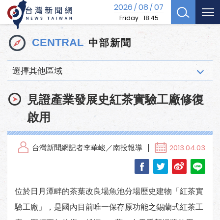
2026
08
07
/
/
Friday
18:45
中部新聞
CENTRAL
選擇其他區域
見證產業發展史紅茶實驗工廠修復
啟用
台灣新聞網記者李華峻／南投報導
2013.04.03
位於日月潭畔的茶葉改良場魚池分場歷史建物「紅茶實
驗工廠」，是國內目前唯一保存原功能之錫蘭式紅茶工