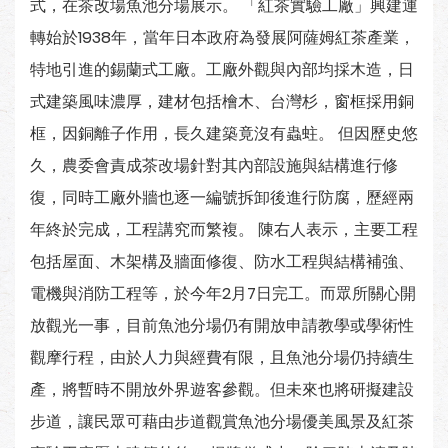
式，在茶改場魚池分場展示。 「紅茶實驗工廠」興建運
轉始於1938年，當年日本政府為發展阿薩姆紅茶產業，
特地引進的錫蘭式工廠。工廠外觀與內部均採木造，日
式建築風味濃厚，建材包括檜木、台灣杉，窗框採用銅
框，因銅離子作用，長久建築竟沒有蟲蛀。 但因歷史悠
久，農委會責成茶改場針對其內部設施與結構進行修
復，同時工廠外牆也逐一編號拆卸後進行防腐，歷經兩
年終於完成，工程講究而繁複。 陳右人表示，主要工程
包括屋面、木架構及牆面修復、防水工程與結構補強、
電機與消防工程等，於今年2月7日完工。而眾所關心開
放觀光一事，目前魚池分場仍有開放申請教學或學術性
觀摩行程，由於人力與經費有限，且魚池分場仍持續生
產，將暫時不開放外界遊客參觀。但未來也將研擬建設
步道，讓民眾可藉由步道觀賞魚池分場優美風景及紅茶