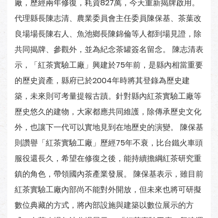
廠，歷經兩年修復，耗資827萬，今天重新揭牌啟用。
代理縣長陳志清、農業委員會主任委員陳保基、茶葉改
良場場長陳右人、魚池鄉長陳錦倫等人都到場見證，除
共同揭牌、參觀外，並為紀念茶罐簽名留念。 陳志清表
示，「紅茶實驗工廠」興建於75年前，是縣內相當重要
的歷史資產，縣府已於2004年時將其登錄為歷史建
築，未來則可考量提報古蹟。針對縣內紅茶實驗工廠等
歷史悠久的建物，大家都應共同維護，除傳承歷史文化
外，也讓下一代可以實地見到在地歷史的演變。 陳保基
則讚譽「紅茶實驗工廠」歷經75年不衰，比台鐵火車頭
服役還長久，希望在修復之後，能持續擔綱紅茶研究重
鎮的角色，帶領國內茶產業發展。 陳保基表示，雖目前
紅茶實驗工廠內部尚不能對外開放，但未來也將可研擬
數位典藏的方式，將內部設施與建築以數位展示的方