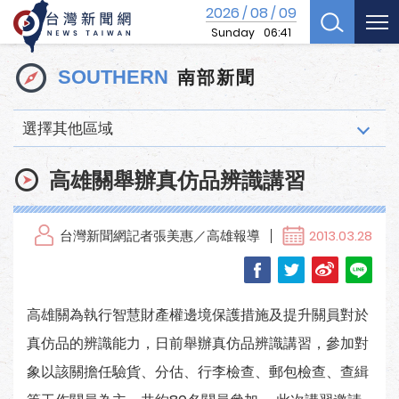
2026
08
09
/
/
Sunday
06:41
南部新聞
SOUTHERN
選擇其他區域
高雄關舉辦真仿品辨識講習
台灣新聞網記者張美惠／高雄報導
2013.03.28
高雄關為執行智慧財產權邊境保護措施及提升關員對於
真仿品的辨識能力，日前舉辦真仿品辨識講習，參加對
象以該關擔任驗貨、分估、行李檢查、郵包檢查、查緝