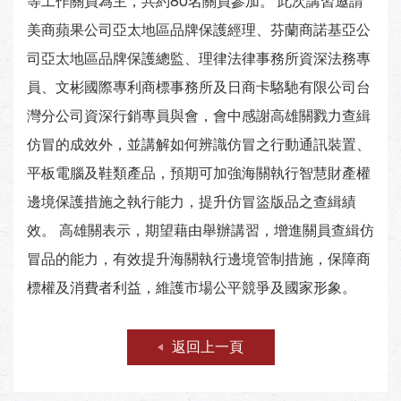
等工作關員為主，共約80名關員參加。 此次講習邀請
美商蘋果公司亞太地區品牌保護經理、芬蘭商諾基亞公
司亞太地區品牌保護總監、理律法律事務所資深法務專
員、文彬國際專利商標事務所及日商卡駱馳有限公司台
灣分公司資深行銷專員與會，會中感謝高雄關戮力查緝
仿冒的成效外，並講解如何辨識仿冒之行動通訊裝置、
平板電腦及鞋類產品，預期可加強海關執行智慧財產權
邊境保護措施之執行能力，提升仿冒盜版品之查緝績
效。 高雄關表示，期望藉由舉辦講習，增進關員查緝仿
冒品的能力，有效提升海關執行邊境管制措施，保障商
標權及消費者利益，維護市場公平競爭及國家形象。
返回上一頁