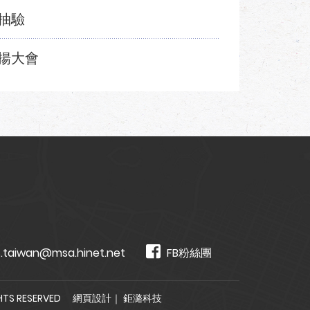
抽驗
揚大會
.taiwan@msa.hinet.net
FB粉絲團
TS RESERVED
網頁設計
｜ 鉅潞科技