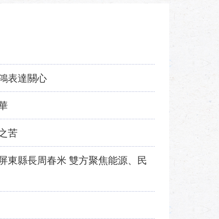
鴻表達關心
華
之苦
屏東縣長周春米 雙方聚焦能源、民