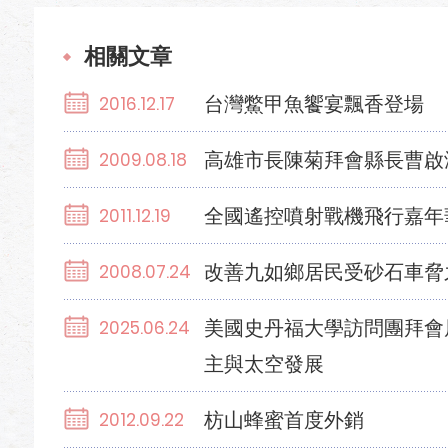
相關文章
台灣鱉甲魚饗宴飄香登場
2016.12.17
高雄市長陳菊拜會縣長曹啟
2009.08.18
全國遙控噴射戰機飛行嘉年
2011.12.19
改善九如鄉居民受砂石車脅
2008.07.24
美國史丹福大學訪問團拜會
2025.06.24
主與太空發展
枋山蜂蜜首度外銷
2012.09.22