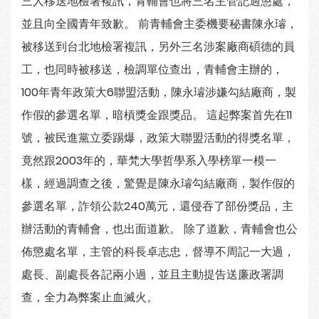
三人移送地檢署複訊，青輔會也將三名主管記過懲處，
並且向全國青年致歉。 前青輔會主委機要秘書陳永璿，
被移送到台北地檢署複訊，另外三名涉案廠商碩德的員
工，也同時被移送，檢調單位查出，青輔會主辦的，
100年青年政策大6聯盟活動，陳永璿涉嫌勾結廠商，製
作假的參選名單，暗槓獎金跟獎品。 這起弊案首先在11
號，被民進黨立委踢爆，政策大聯盟活動的得獎名單，
竟然跟2003年的，華梵大學哲學系入學榜單一模一
樣，經過調查之後，驚覺是陳永璿勾結廠商，製作假的
參選名單，詐領公款240萬元，還侵吞了部份獎品，主
辦活動的青輔會，也出面道歉。 除了道歉，青輔會也公
佈懲處名單，主管的科長卓志忠，督導不周記一大過，
處長、副處長各記兩小過，並且主動提告送廉政署調
查，全力為弊案止血滅火。