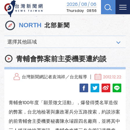
2026
08
06
/
/
Thursday
08:56
北部新聞
NORTH
選擇其他區域
青輔會弊案前主委機要遭約談
台灣新聞網記者袁鴻祥／台北報導
2012.12.22
青輔會100年度「願景徵文活動」，爆發得獎名單造假
的弊案，台北地檢署與廉政署兵分五路搜索，約談涉案
的前青輔會主委機要秘書陳永璿跟四名廠商，並將其中