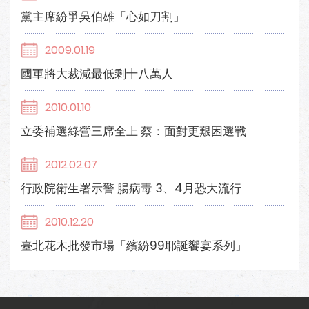
黨主席紛爭吳伯雄「心如刀割」
2009.01.19
國軍將大裁減最低剩十八萬人
2010.01.10
立委補選綠營三席全上 蔡：面對更艱困選戰
2012.02.07
行政院衛生署示警 腸病毒 3、4月恐大流行
2010.12.20
臺北花木批發市場「繽紛99耶誕饗宴系列」