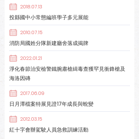
2018.07.13
投縣國中小常態編班學子多元展能
2010.07.15
消防局國姓分隊新建廳舍落成揭牌
2022.01.21
淨化春節治安檢警鐵腕肅槍緝毒查獲罕見衝鋒槍及
海洛因磚
2017.06.09
日月潭檔案特展見證17年成長與蛻變
2012.03.15
紅十字會辦駕駛人員急救訓練活動