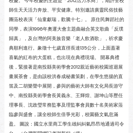
校慶。 今年校慶的主題是「2012活力水商」，期許全校
師生天天活力奔放、平安健康。特別邀請廣靈民俗技藝
團蒞校表演「仙童獻瑞，歡騰十七」。 原住民舞蹈社的
同學，表演1996年奧運大會主題曲融合英文歌曲「反璞
歸真」，及台灣的阿美族音樂「老人飲酒歌」，祈求慶
典順利進行。象徵十七歲直徑長達135公分，上面蓋著
喜氣的紅布的大蛋糕，也出現在典禮現場。 開幕典禮
後，緊接著是南投縣美術學會2012親近藝術校園巡迴展
畫展茶會，是由該校洪春成秘書策劃，在學生悠揚的直
笛及二胡樂聲中展開，參與的藝術大師有文化局長游守
中、南投縣美術學會長黃義永、王輝煌、謝坤山等歷任
理事長、沈政瑩常務監事及理監事會員數十名美術家蒞
臨參與盛會，讓全校師生倍爭光彩，校園藝文氣息滿
盈。 圖說：國立水里商工學生雄糾糾氣昂昂地通過司令