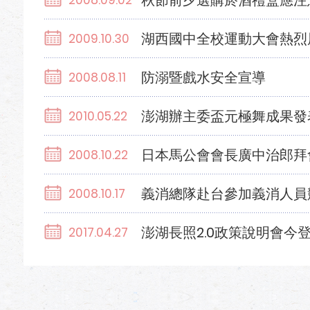
秋節前夕選購菸酒禮盒應注
2008.09.02
湖西國中全校運動大會熱烈
2009.10.30
防溺暨戲水安全宣導
2008.08.11
澎湖辦主委盃元極舞成果發
2010.05.22
日本馬公會會長廣中治郎拜
2008.10.22
義消總隊赴台參加義消人員
2008.10.17
澎湖長照2.0政策說明會今
2017.04.27