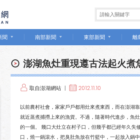
新聞
南部新聞
東部新聞
離
澎湖魚灶重現遵古法起火煮
取自澎湖網站
2012.11.10
以前農村社會，家家戶戶都用灶來煮東西，而在澎湖靠
就近蒸煮捕撈上來的漁貨。不過，隨著時代進步，魚灶
的一個。 幾口大灶立在村子口，但幾乎都已經年久失
口，燒一鍋滾水，把臭肚魚放在竹籃中，一起放入鍋中