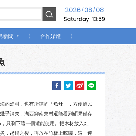
2026
08
08
/
/
Saturday
13:59
島新聞
合作媒體
魚
海的漁村，也有所謂的「魚灶」，方便漁民
幾乎消失，湖西鄉南寮村還能看到碩果僅存
修，只剩下這一個還能使用。把木材放入灶
煮，起鍋之後，再放在竹板上晾曬，這一連