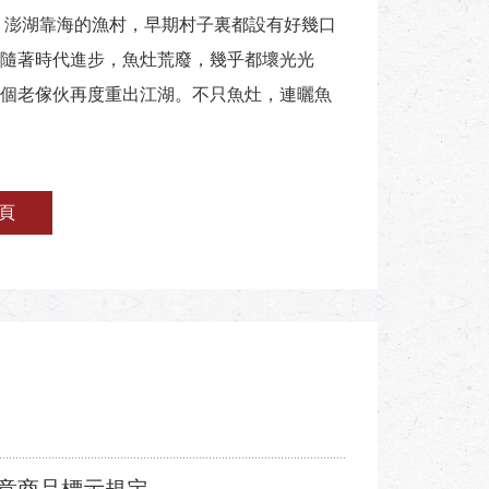
 澎湖靠海的漁村，早期村子裏都設有好幾口
隨著時代進步，魚灶荒廢，幾乎都壞光光
個老傢伙再度重出江湖。不只魚灶，連曬魚
頁