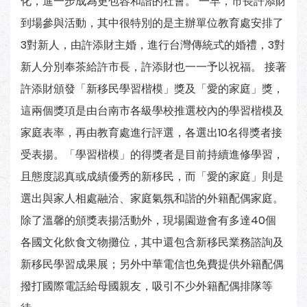
化，進一步成為更包容和諧的社會。 一早，市長許添財
到場參與活動，其中很特別的是主辦單位教育處安排了
3對新人，由許添財主婚，進行台灣傳統式的婚禮，3對
新人分別奉茶給許市長，許添財也一一予以祝福。 接著
許添財頒發「新移民學習楷模」獎及「愛的家庭」獎，
這兩個獎項是由台南市各級學校推選校內的學習楷模及
家庭表率，再由教育處進行評選，各選出10名得獎者接
受表揚。「學習楷模」的得獎者是目前持續進修學習，
且態度認真或成績優秀的新移民，而「愛的家庭」則是
選出與家人相處融洽、家庭氣氛和諧的外籍配偶家庭。
除了溫馨的頒獎表揚活動外，現場園遊會有多達40個
各國文化飲食文物攤位，其中還包含新移民業務諮詢及
新移民學習成果展；另外中華電信也免費提供外籍配偶
撥打國際電話給母國親友，吸引不少外籍配偶排隊等