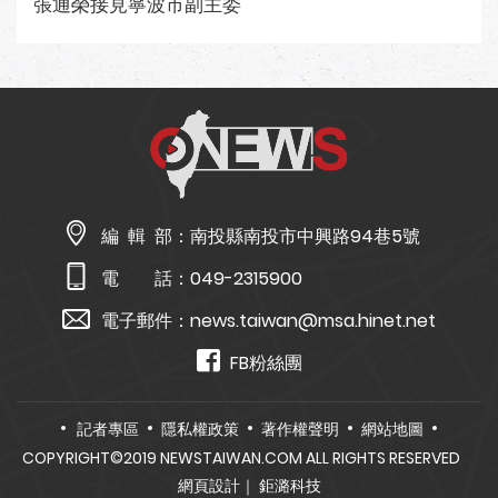
張通榮接見寧波市副主委
編 輯 部：
南投縣南投市中興路94巷5號
電 話：
049-2315900
電子郵件：
news.taiwan@msa.hinet.net
FB粉絲團
記者專區
隱私權政策
著作權聲明
網站地圖
COPYRIGHT©2019 NEWSTAIWAN.COM ALL RIGHTS RESERVED
網頁設計
｜ 鉅潞科技