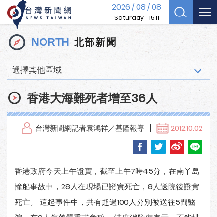
2026
08
08
/
/
Saturday
15:11
北部新聞
NORTH
選擇其他區域
香港大海難死者增至36人
台灣新聞網記者袁鴻祥／基隆報導
2012.10.02
香港政府今天上午證實，截至上午7時45分，在南丫島
撞船事故中，28人在現場已證實死亡，8人送院後證實
死亡。 這起事件中，共有超過100人分別被送往5間醫