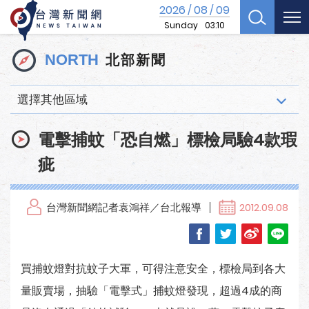
2026
08
09
/
/
Sunday
03:10
北部新聞
NORTH
選擇其他區域
電擊捕蚊「恐自燃」標檢局驗4款瑕
疵
台灣新聞網記者袁鴻祥／台北報導
2012.09.08
買捕蚊燈對抗蚊子大軍，可得注意安全，標檢局到各大
量販賣場，抽驗「電擊式」捕蚊燈發現，超過4成的商