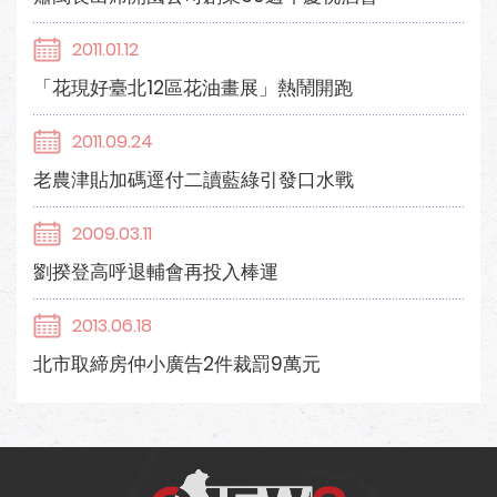
2011.01.12
「花現好臺北12區花油畫展」熱鬧開跑
2011.09.24
老農津貼加碼逕付二讀藍綠引發口水戰
2009.03.11
劉揆登高呼退輔會再投入棒運
2013.06.18
北市取締房仲小廣告2件裁罰9萬元