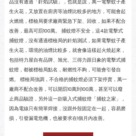
品沒有通過「針焰試驗」，也就是說，萬一電擊蚊子產
生火花，又放置在廚房等油煙比較多的地方，可能會起
火燃燒，標檢局要求廠商緊急下架、回收，如果不配合
改善，最高可罰100萬。 捕蚊燈不安全，這4款電擊式
捕蚊燈，沒有通過標檢局的針焰測試，如果電擊蚊子產
生火花，環境的油煙比較多，就會像這樣起火燒起來，
包括特力屋自有品牌、旭光、三得力跟日象的電擊式捕
蚊燈，都被標檢局點名，耐燃性不夠，可能會引發自
燃。 標檢局強調，不合格的捕蚊燈必須下架停賣，萬一
廠商不配合改善，可以開罰10萬到100萬，甚至可以廢
止商品驗證，另外這一款吸入式捕蚊燈「捕蚊之家」，
因為電線只有簡單焊接，沒跟外殼固定在一起，容易磨
損，引發漏電危機，也被要求在1個月內改善。