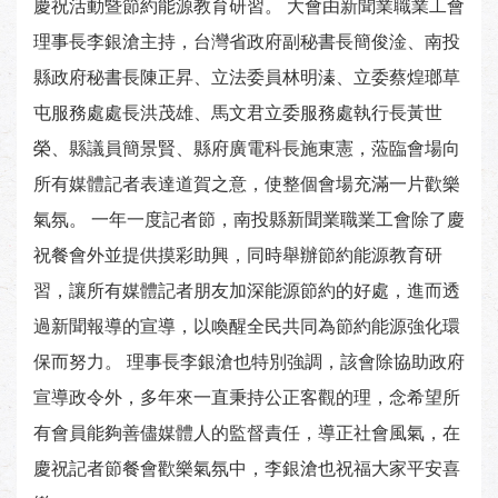
慶祝活動暨節約能源教育研習。 大會由新聞業職業工會
理事長李銀滄主持，台灣省政府副秘書長簡俊淦、南投
縣政府秘書長陳正昇、立法委員林明溱、立委蔡煌瑯草
屯服務處處長洪茂雄、馬文君立委服務處執行長黃世
榮、縣議員簡景賢、縣府廣電科長施東憲，蒞臨會場向
所有媒體記者表達道賀之意，使整個會場充滿一片歡樂
氣氛。 一年一度記者節，南投縣新聞業職業工會除了慶
祝餐會外並提供摸彩助興，同時舉辦節約能源教育研
習，讓所有媒體記者朋友加深能源節約的好處，進而透
過新聞報導的宣導，以喚醒全民共同為節約能源強化環
保而努力。 理事長李銀滄也特別強調，該會除協助政府
宣導政令外，多年來一直秉持公正客觀的理，念希望所
有會員能夠善儘媒體人的監督責任，導正社會風氣，在
慶祝記者節餐會歡樂氣氛中，李銀滄也祝福大家平安喜