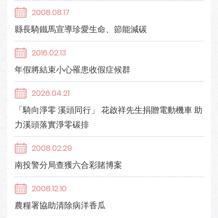
2008.08.17
縣長騎鐵馬宣導珍愛生命、節能減碳
2016.02.13
年假將結束小心罹患收假症候群
2026.04.21
「騎向淨零 溪頭同行」 花啟祥先生捐贈電動機車 助
力溪頭落實淨零碳排
2008.02.29
南投警分局查獲六合彩賭博案
2008.12.10
農糧署協助清除病洋香瓜