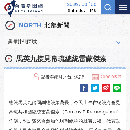
2026
08
08
/
/
Saturday
11:58
北部新聞
NORTH
選擇其他區域
馬英九接見帛琉總統雷蒙傑索
記者李錫卿／台北報導
2008.05.21
總統馬英九偕同副總統蕭萬長，今天上午在總統府會見
帛琉共和國總統雷蒙傑索（Tommy E. Remengesau）
伉儷，對訪賓來台參加他與副總統的就職典禮，代表政