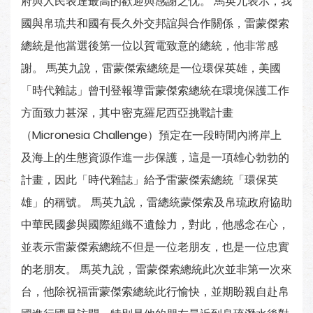
府與人民表達最高的歡迎與感謝之忱。 馬英九表示，我
國與帛琉共和國有長久外交邦誼與合作關係，雷蒙傑索
總統是他當選後第一位以賀電致意的總統，他非常感
謝。 馬英九說，雷蒙傑索總統是一位環保英雄，美國
「時代雜誌」曾刊登報導雷蒙傑索總統在環境保護工作
方面致力甚深，其中密克羅尼西亞挑戰計畫
（Micronesia Challenge）預定在一段時間內將岸上
及海上的生態資源作進一步保護，這是一項雄心勃勃的
計畫，因此「時代雜誌」給予雷蒙傑索總統「環保英
雄」的稱號。 馬英九說，雷總統蒙傑索及帛琉政府協助
中華民國參與國際組織不遺餘力，對此，他感念在心，
並表示雷蒙傑索總統不但是一位老朋友，也是一位忠實
的老朋友。 馬英九說，雷蒙傑索總統此次並非第一次來
台，他除祝福雷蒙傑索總統此行愉快，並期盼親自赴帛