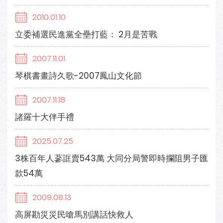
2010.01.10
立委補選民進黨全壘打藍： 2月是苦戰
2007.11.01
琴棋書畫詩久歌-2007鳳山文化節
2007.11.18
諸羅十大伴手禮
2025.07.25
3株百年人蔘誆賣543萬 大同分局警即時攔阻男子匯
款54萬
2009.08.13
高屏勘災災民嗆馬別講話快救人