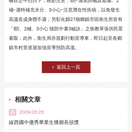
曬在正午烈日下，務必注意：1防-適當防曬及遮陽、2
補-適時補充水分、3小心-注意潛在性疾病，以免發生
高溫造成身體不適；另彰化縣27個鄉鎮市區衛生所皆有
「1防、2補、3小心 慎防中暑3秘訣」之衛教單張供民眾
索取；此外，衛生局亦規劃行動宣導車，即日起至各鄉
鎮市村里巡迴加強宣導預防高溫。
返回上一頁
相關文章
2009.06.25
線西國中優秀畢業生獲鄉長頒獎