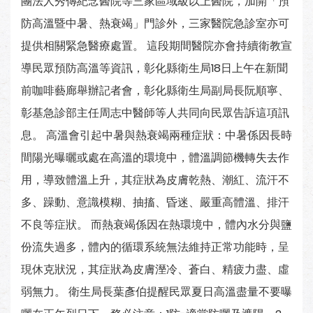
團法人秀傳紀念醫院等三家區域級以上醫院，加開「預
防高溫暨中暑、熱衰竭」門診外，三家醫院急診室亦可
提供相關緊急醫療處置。 這段期間醫院亦會持續衛教宣
導民眾預防高溫等資訊，彰化縣衛生局18日上午在新聞
前咖啡藝廊舉辦記者會，彰化縣衛生局副局長阮順寧、
彰基急診部主任周志中醫師等人共同向民眾告訴這項訊
息。 高溫會引起中暑與熱衰竭兩種症狀：中暑係因長時
間陽光曝曬或處在高溫的環境中，體溫調節機轉失去作
用，導致體溫上升，其症狀為皮膚乾熱、潮紅、流汗不
多、躁動、意識模糊、抽搐、昏迷、嚴重高體溫、排汗
不良等症狀。 而熱衰竭係因在熱環境中，體內水分與鹽
份流失過多，體內的循環系統無法維持正常功能時，呈
現休克狀況，其症狀為皮膚溼冷、蒼白、精疲力盡、虛
弱無力。 衛生局長葉彥伯提醒民眾夏日高溫盡量不要曝