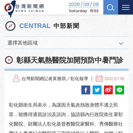
2026
08
08
/
/
Saturday
15:53
中部新聞
CENTRAL
選擇其他區域
彰縣天氣熱醫院加開預防中暑門診
台灣新聞網記者黃雅琪／彰化報導
2012.07.18
彰化縣衛生局表示，為讓因天氣炎熱致身體不適之民
眾，能獲得適當診治及諮詢，協請縣內行政院衛生署彰
化醫院、財團法人彰化基督教醫院家醫科、秀傳醫療社