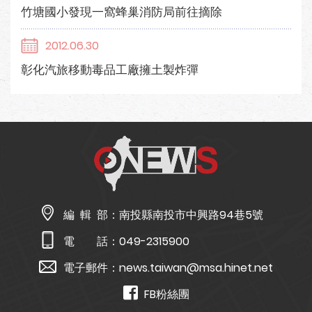
竹塘國小發現一窩蜂巢消防局前往摘除
2012.06.30
彰化汽旅移動毒品工廠擁土製炸彈
編 輯 部：
南投縣南投市中興路94巷5號
電 話：
049-2315900
電子郵件：
news.taiwan@msa.hinet.net
FB粉絲團