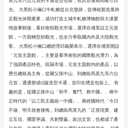
英九等六位元首的卡通造型包裝，在試營運期間吸引目
光。 大黑松小倆口牛軋糖從台北發跡，從傳統製造業跨
足觀光休閒產業，成功打造土城牛軋糖博物館與大溪愛
情故事館後，看好南投觀光市場，選擇在埔里設立元首
館，一方面轉型拚觀光，也全力爭取國內外及大陸觀光
客。 大黑松小倆口總經理邱義榮表示，選擇在埔里開設
「元首主題館」，主要是看準南投的國際觀光潛力，為
了強調產品特色、區隔市場，元首主題館內的產品，以
歷任總統為主角，從國父孫中山、到總統馬英九等六位
元首，通通變成Q版造型卡通，並印在禮盒包裝上。 有
趣的是，從國父孫中山「和平、奮鬥、救中國」、蔣中
正時代的「以三民主義統一中國」、蔣經國時代「今日
不做、明天就會後悔」到總統馬英九的「正視現實、建
立互信、擱置爭議、共創雙贏」政治文宣，也都成了產