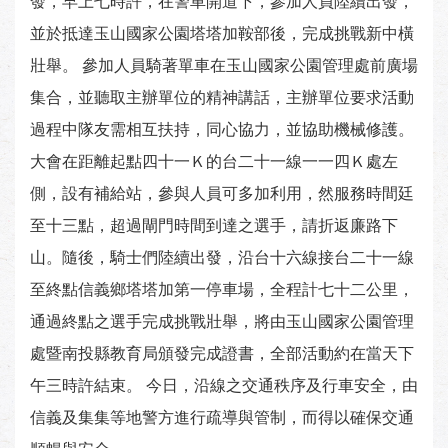
發，早上七時許，在警車開道下，參加人員陸續出發，
並於抵達玉山國家公園塔塔加鞍部後，完成挑戰新中橫
壯舉。 參加人員騎著單車在玉山國家公園管理處前廣場
集合，並聽取主辦單位的精神講話，主辦單位要求活動
過程中隊友需相互扶持，同心協力，並協助機械修護。
大會在距離起點四十一Ｋ的台二十一線一一四Ｋ處左
側，設有補給站，參與人員可多加利用，然服務時間廷
至十三點，超過閘門時間到達之選手，請折返廉路下
山。隨後，騎士們陸續出發，沿台十六線接台二十一線
至終點信義鄉塔塔加第一停車場，全程計七十二公里，
通過終點之選手完成挑戰壯舉，將由玉山國家公園管理
處暨南投縣教育局頒發完成證書，全部活動約在當天下
午三時許結束。 今日，沿線之交通秩序及行車安全，由
信義及集集等地警方進行疏導與管制，而得以確保交通