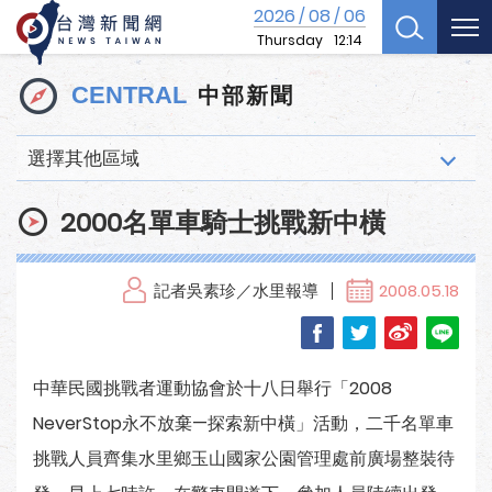
2026
08
06
/
/
Thursday
12:14
中部新聞
CENTRAL
選擇其他區域
2000名單車騎士挑戰新中橫
記者吳素珍／水里報導
2008.05.18
中華民國挑戰者運動協會於十八日舉行「2008
NeverStop永不放棄—探索新中橫」活動，二千名單車
挑戰人員齊集水里鄉玉山國家公園管理處前廣場整裝待