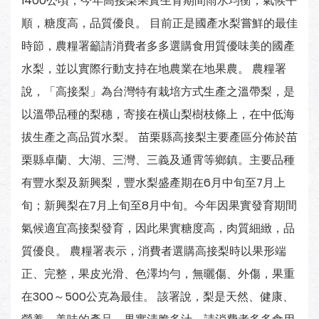
1400公頃，今年高接梨果實生育期間雨水均衡，氣候平
順，糖度高，品質優良。 目前正是國產水梨嘗鮮的最佳
時節，農糧署籲請消費者多多選購食用質優味美的國產
水梨，並以實際行動支持在地農業在地果農。 農糧署
說，「高接梨」為台灣特有栽培方式生產之溫帶梨，是
以溫帶品種的梨穗，寄接在橫山梨樹枝條上，在中低海
拔生產之高品質水梨。 苗栗縣高接梨主要產區分佈於苗
栗縣卓蘭、大湖、三灣、三義及通霄等鄉鎮。主要品種
有豐水梨及新興梨，豐水梨盛產期在6月中旬至7月上
旬；新興梨在7月上旬至8月中旬。今年因果實發育期間
氣候適宜高接梨發育，因此果實糖度高，肉質細緻，品
質優良。 農糧署表示，消費者選購高接梨時以果形端
正、完整，果皮光滑、色澤均勻，無曬傷、外傷，果重
在300～500公克為最佳。 該署說，梨是天然、健康、