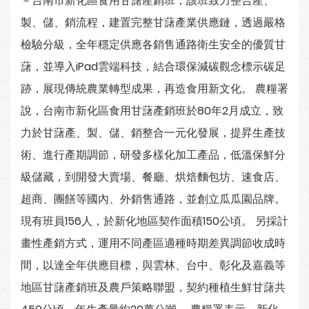
－台南市新化區食用甘藷產銷班，該班致力整合產、
製、儲、銷流程，建置完整甘藷產業供應鏈，透過嚴格
檢驗分級，全年穩定供應各銷售通路衛生安全的優質甘
藷，並導入iPad雲端科技，結合環保減碳觀念標示碳足
跡，展現傳統農業轉型成果，再造食用新文化。 農糧署
說，台南市新化區食用甘藷產銷班於80年2月成立，致
力於甘藷產、製、儲、銷整合一元化發展，提昇生產技
術、進行產期調節，研發多樣化加工產品，低溫保鮮分
級儲藏，到開發大賣場、餐廳、烘焙麵包坊、速食店、
超商、團饍等國內、外銷售通路，並創立瓜瓜園品牌。
現有班員156人，於新化地區契作面積150公頃。 另採計
畫性產銷方式，運用不同產區適種時期差異調節收成時
間，以達全年供應目標，與雲林、台中、彰化及嘉義等
地區甘藷產銷班及農戶策略聯盟，契約種植生鮮甘藷共