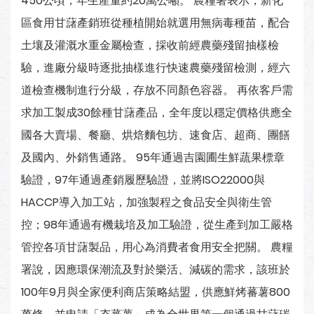
450公頃，年生產量約20萬公噸。 農糧署表示，新化
區食用甘藷產銷班從種植開始就選用無病毒種苗，配合
土壤及灌溉水重金屬檢查，採收前經農藥殘留抽樣檢
驗，進廠分級時逐批抽樣進行快速農藥殘留檢測，經六
道檢查機制進行分級，存放不同顏色容器。 再依客戶需
求加工製成30餘種甘藷產品，全年度以穩定價格供應全
國各大賣場、餐廳、烘焙麵包坊、速食店、超商、團饍
及國內、外銷售通路。 95年通過吉園圃生鮮蔬果標章
驗證，97年通過產銷履歷驗證，並將ISO22000與
HACCP導入加工站，加強製程之食品安全與衛生管
控；98年通過有機栽培及加工驗證，從生產到加工嚴格
管控各項甘藷製品，用心為消費者食用安全把關。 農糧
署說，因應環保潮流及對於樂活、減碳的需求，該班於
100年9月與全家便利商店策略結盟，供應鮮烤蕃薯800