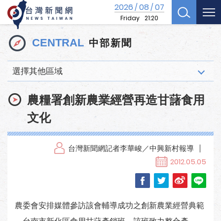
2026
08
07
/
/
Friday
21:20
中部新聞
CENTRAL
選擇其他區域
農糧署創新農業經營再造甘藷食用
文化
台灣新聞網記者李華峻／中興新村報導
2012.05.05
農委會安排媒體參訪該會輔導成功之創新農業經營典範