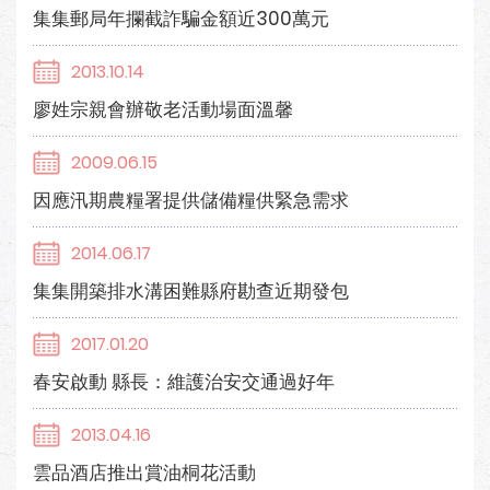
集集郵局年攔截詐騙金額近300萬元
2013.10.14
廖姓宗親會辦敬老活動場面溫馨
2009.06.15
因應汛期農糧署提供儲備糧供緊急需求
2014.06.17
集集開築排水溝困難縣府勘查近期發包
2017.01.20
春安啟動 縣長：維護治安交通過好年
2013.04.16
雲品酒店推出賞油桐花活動