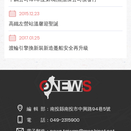
2015.12.23
高鐵左營站溫馨迎聖誕
2017.01.25
渡輪引擎換新裝新造躉船安全再升級
編 輯 部：
南投縣南投市中興路94巷5號
電 話：
049-2315900