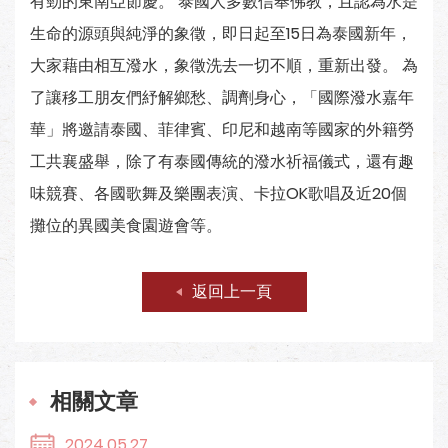
有勁的東南亞節慶。 泰國人多數信奉佛教，且認為水是
生命的源頭與純淨的象徵，即日起至15日為泰國新年，
大家藉由相互潑水，象徵洗去一切不順，重新出發。 為
了讓移工朋友們紓解鄉愁、調劑身心，「國際潑水嘉年
華」將邀請泰國、菲律賓、印尼和越南等國家的外籍勞
工共襄盛舉，除了有泰國傳統的潑水祈福儀式，還有趣
味競賽、各國歌舞及樂團表演、卡拉OK歌唱及近20個
攤位的異國美食園遊會等。
返回上一頁
相關文章
2024.05.27