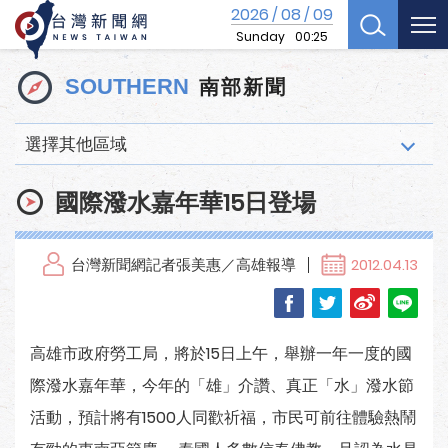
2026
08
09
/
/
Sunday
00:25
南部新聞
SOUTHERN
選擇其他區域
國際潑水嘉年華15日登場
台灣新聞網記者張美惠／高雄報導
2012.04.13
高雄市政府勞工局，將於15日上午，舉辦一年一度的國
際潑水嘉年華，今年的「雄」介讚、真正「水」潑水節
活動，預計將有1500人同歡祈福，市民可前往體驗熱鬧