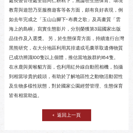
處長暨管理處全體同仁耕耘下，無論在生態保育、環境
教育與遊憩乃至服務遊客等各方面，頗有良好表現，例
如去年完成之「玉山山腳下-布農之歌」及高畫質「雲
海上的島嶼」寫實生態影片，分別榮獲第3屆國家出版
品佳作及入選獎。 另，於生態保育方面，持續進行台灣
黑熊研究，在大分地區利用其排遺或毛囊萃取遺傳物質
已成功辨識100隻以上個體，推估當地族群約164隻。
在水鹿與黃喉貂方面，也利用紅外線自動照相機，拍攝
到相當珍貴的鏡頭，有助於了解地區性之動物活動習性
及生物多樣性狀態，對於國家公園經營管理、生態保育
皆有相當助益。
返回上一頁