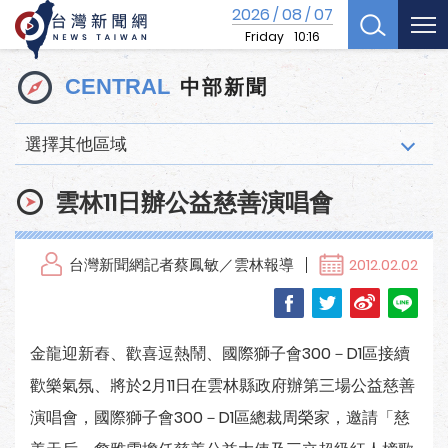
2026
08
07
/
/
Friday
10:16
中部新聞
CENTRAL
選擇其他區域
雲林11日辦公益慈善演唱會
台灣新聞網記者蔡鳳敏／雲林報導
2012.02.02
金龍迎新舂、歡喜逗熱鬧、國際獅子會300－D1區接續
歡樂氣氛、將於2月11日在雲林縣政府辦第三場公益慈善
演唱會，國際獅子會300－D1區總裁周榮家，邀請「慈