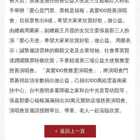
善天后」詹雅雯擔任慈善公益大使及三立超級紅人榜歌
手舉辦「愛心是門票、票根是福報，真愛100慈善演唱
會」目前票售出9成，希望大家來欣賞好歌，做公益。
由總裁周榮家，副總裁王月霞的女兒立委張嘉郡三人扮
演「愛心天使」希望大家來欣賞好歌，做公益。 周榮表
示︰誠摯邀請雲林的鄉親父老及企業領袖、社會菁英賢
達踴躍購票聆聽欣賞，不要錯過第三場公益大使詹雅雯
慈善演唱會。 「真愛100詹雅雯演唱會」，將演唱會門
票募得款項全數捐出做公益，己捐出100萬給雲嘉南家
扶中心、台中惠明多重障礙之家和台中光音育幼院等，
張嘉郡愛心福報滿滿捐出20萬元贊助這場慈善演唱會、
演唱會並邀請授贈單位、學童、老人一起蒞臨欣賞。
返回上一頁