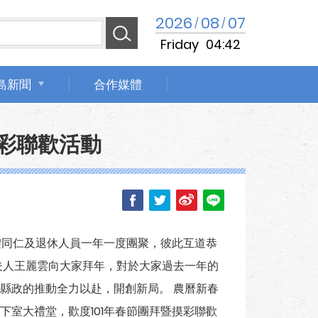
2026
08
07
/
/
Friday
04:42
島新聞
合作媒體
摸彩聯歡活動
體同仁及退休人員一年一度團聚，彼此互道恭
夫人王麗雲向大家拜年，對於大家過去一年的
縣政的推動全力以赴，開創新局。 農曆新春
室大禮堂，歡度101年春節團拜暨摸彩聯歡