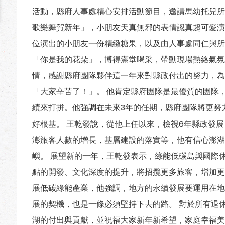
活動，縣府人事處精心安排活動節目，邀請馬幼托兒所
歌樂舞賀新年」，小朋友天真無邪的表情認真超可愛演
位演出的小朋友一份精緻糖果，以及由人事處同仁與所
「你是我的花朵」，博得滿堂喝采，帶動現場熱絡氣氛
情，感謝縣府團隊夥伴這一年來對縣政付出的努力，為
「大家辛苦了！」。 他肯定縣府團隊是最優質的團隊
績來打拼。他強調在未來3年的任期，縣府團隊將更努
好根基。 王乾發說，從他上任以來，檢視6年縣政發
澎旅客人數的增長，基層建設的落實等，他有信心澎湖
嶼。 展望新的一年，王乾發表示，綠能低碳島與國際
點的開發、文化深度的提升，將招攬更多旅客，增加更
展低碳綠能產業，他強調，地方的永續發展要運用在地
展的契機，也是一條必須堅持下去的路。 對於所有退
湖的付出與貢獻，並祝福大家新年新希望，家庭幸福美