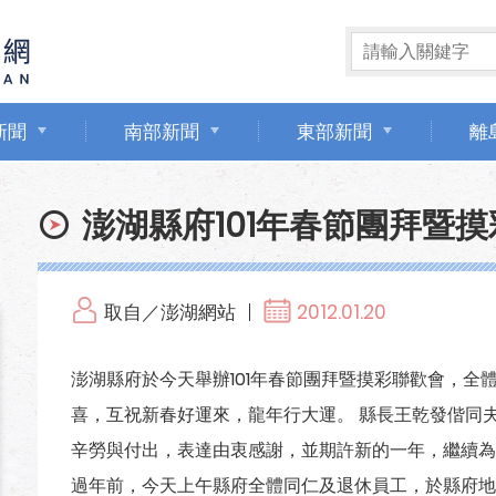
新聞
南部新聞
東部新聞
離
澎湖縣府101年春節團拜暨
取自／澎湖網站
2012.01.20
澎湖縣府於今天舉辦101年春節團拜暨摸彩聯歡會，全
喜，互祝新春好運來，龍年行大運。 縣長王乾發偕同
辛勞與付出，表達由衷感謝，並期許新的一年，繼續為
過年前，今天上午縣府全體同仁及退休員工，於縣府地下