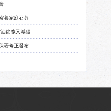
會
寄養家庭召募
省油節能又減碳
保署修正發布