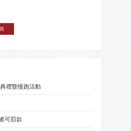
頁
旗典禮暨慢跑活動
者可罰款