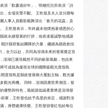
表演「歡慶過好年」、明穗托兒所表演「詩
出，全場笑聲不斷。 王乾發及夫人並分贈每
屬人事人員載歌載舞演出「春天的花蕊」及
。 王乾發表示，年終歲末他懷抱著感恩的心
縣政永續發展的打拼，他表達最誠摯地感謝
，期許縣府集結團隊的力量，繼續為縣政創佳
力，全力以赴，共同為澎湖未來的發展奠定良
展，澎湖已展現截然不同的嶄新風貌，包括來
將可成就為傲視全球的國際級觀光度假島
休閒度假島是縣政發展兩大重點主軸，觀光據
多觀光商機。 同時，澎湖因應世界潮流，發
的優勢與特色，風能源低碳產業將是澎湖發
休前輩，王乾發也給予高度的肯定，感謝對澎
滿，身體健康快樂。王乾發頒發紅包給每位