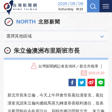
2026
08
08
/
/
Saturday
16:23
北部新聞
NORTH
選擇其他區域
朱立倫澳洲布里斯班市長
台灣新聞網記者袁鴻祥／新北市報導
2012.01.20
新北市長朱立倫，今天上午拜會市長葛拉漢奎克，葛拉
漢奎克請朱立倫向總統馬英九轉達恭喜順利連任，並表
示希望能在今年底訪台，屆時也將訪問新北市。 朱立倫