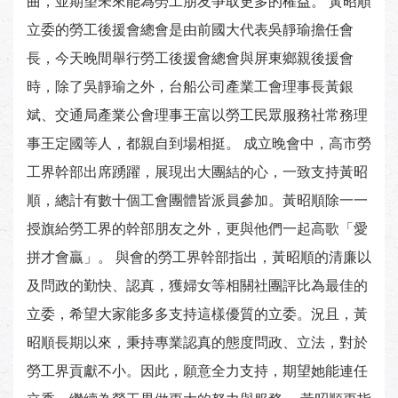
曲，並期望未來能為勞工朋友爭取更多的權益。 黃昭順
立委的勞工後援會總會是由前國大代表吳靜瑜擔任會
長，今天晚間舉行勞工後援會總會與屏東鄉親後援會
時，除了吳靜瑜之外，台船公司產業工會理事長黃銀
斌、交通局產業公會理事王富以勞工民眾服務社常務理
事王定國等人，都親自到場相挺。 成立晚會中，高市勞
工界幹部出席踴躍，展現出大團結的心，一致支持黃昭
順，總計有數十個工會團體皆派員參加。黃昭順除一一
授旗給勞工界的幹部朋友之外，更與他們一起高歌「愛
拼才會贏」。 與會的勞工界幹部指出，黃昭順的清廉以
及問政的勤快、認真，獲婦女等相關社團評比為最佳的
立委，希望大家能多多支持這樣優質的立委。況且，黃
昭順長期以來，秉持專業認真的態度問政、立法，對於
勞工界貢獻不小。因此，願意全力支持，期望她能連任