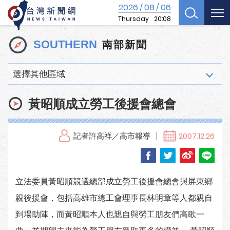
2026
08
06
/
/
Thursday
20:08
南部新聞
SOUTHERN
選擇其他區域
黃昭順成立勞工後援會總會
記者許高祥／高市報導
2007.12.26
立法委員黃昭順競選總部成立勞工後援會總會與屏東鄉
親後援會，包括高雄市總工會理事長林明章等人都親自
到場助陣，而黃昭順本人也親自與勞工朋友們高歌一