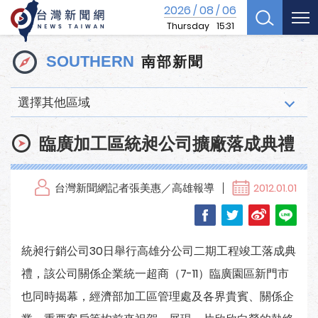
2026
08
06
/
/
Thursday
15:31
南部新聞
SOUTHERN
選擇其他區域
臨廣加工區統昶公司擴廠落成典禮
台灣新聞網記者張美惠／高雄報導
2012.01.01
統昶行銷公司30日舉行高雄分公司二期工程竣工落成典
禮，該公司關係企業統一超商（7-11）臨廣園區新門市
也同時揭幕，經濟部加工區管理處及各界貴賓、關係企