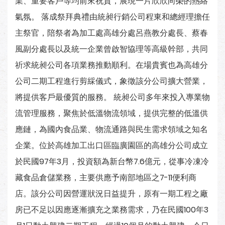
業、重要客戶等均前來祝賀，展現一片欣欣向榮的熱絡
氣氛。 落成祭拜典禮由統昶行銷公司程東和總經理擔任
主祭官，陪祭者為加工處高雄分處呂燕教分處長、蔡春
風副分處長以及統一企業曾啟智協理等高級幹部，共同
祈求統昶公司各項業務推動順利。在場貴賓也為高雄分
公司二期工程進行剪綵儀式，象徵該分公司擴大營業，
將提供客戶最優質的服務。 統昶公司多年來投入專業物
流管理服務，聚焦於低溫物流領域，提供完整的低溫供
應鏈，為國內食品業、物流通路與民生需求領域之知名
企業。位於高雄加工出口區臨廣園區的高雄分公司成立
於民國97年3月，投資額為新台幣7.6億元，從事冷凍冷
藏食品倉儲業務，主要供應予南部地區之7-11便利商
店。該分公司因營運狀況日益提升，原有一期工程之廠
房已不足以因應逐漸擴充之業務需求，乃在民國100年3