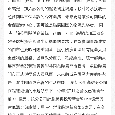
月1日動土興建二期工程，經過10個月的動土興建，今日
正式完工加入該公司的配送物流網絡，預計將承接統一
超商南區三個區課的冷凍業務，未來更是該公司南區的
倉儲配銷中心，更可說是臨廣園區的物流先驅者。 同
時，該公司關係企業統一超商（7-11）為響應加工處高
雄分處對提升園區生活機能的要求，在臨廣園區新成立
的門市也於昨日隆重開幕，提供臨廣園區所有從業人員
更便利的服務。呂燕教分處長、程總經理、統一超商高
屏區營業部黃瑞豐經理共同為臨廣門市揭牌，象徵臨廣
門市正式與從業人員見面，未來將成為園區方便的好鄰
居，營造園區更完善的生活機能。 統昶公司高雄分公司
在程總經理的卓越領導下，今年迄11月之營收已達新台
幣3.91億元，該分公司計劃將再投資新台幣1.55億元興
建低溫倉儲庫體，屆時年營收將達新台幣5億元，在高