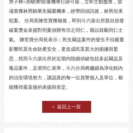
男子林○崇騎乘1部重機車行跡可疑，立即主動盤查，當
場查獲林男騎乘失竊重機車，經帶回偵訊後，林男坦承
犯案。 分局長陳世寶獲報後，即到斗六派出所親自頒發
破案獎金表揚對刑案偵辦有功之同仁，藉以鼓勵同仁士
氣。 陳世寶分局長表示︰民生竊盜案件的發生不但嚴重
影響民眾生命財產安全，更造成民眾莫大的困擾與驚
恐，然而斗六派出所於近期內陸續偵破包括多起竊盜及
毒品案件，足堪同仁表率，斗六分局將繼續為淨化轄內
的治安環境努力，讓認真的每一位員警個人及單位，都
能獲得最直接的表揚與肯定。
返回上一頁