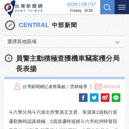
2026
08
07
/
/
Friday
01:25
中部新聞
CENTRAL
選擇其他區域
員警主動積極查獲機車竊案穫分局
長表揚
台灣新聞網記者蔡鳳敏／雲林報導
2011.12.23
斗六警分局斗六派出所警員王文君、朱源泉2員執行巡
邏勤務時認真積極，2員巡邏時巡經斗六市杭州時發現