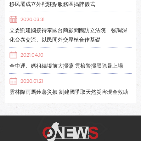
移民署成立外配駐點服務區揭牌儀式
2026.03.31
立委劉建國接待泰國台商顧問團訪立法院 強調深
化台泰交流、以民間外交厚植合作基礎
2021.04.10
全中運、媽祖繞境前大掃蕩 雲檢警掃黑除暴上場
2020.01.21
雲林降雨馬鈴薯災損 劉建國爭取天然災害現金救助