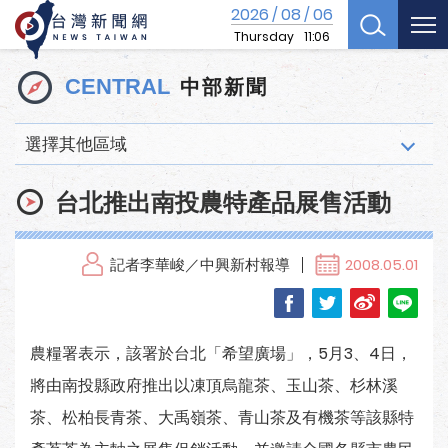
2026
08
06
/
/
Thursday
11:06
中部新聞
CENTRAL
選擇其他區域
台北推出南投農特產品展售活動
記者李華峻／中興新村報導
2008.05.01
農糧署表示，該署於台北「希望廣場」，5月3、4日，
將由南投縣政府推出以凍頂烏龍茶、玉山茶、杉林溪
茶、松柏長青茶、大禹嶺茶、青山茶及有機茶等該縣特