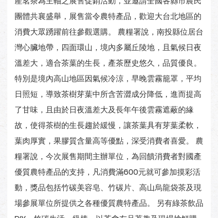
產茗茶為主軸之展售促銷活動，並邀請全國各縣市農民
團體共襄盛舉，展售當令農特產品，歡迎大台北地區的
消費大眾踴躍前往參觀選購。 農糧署說，南投縣位居台
灣心臟地帶，四面環山，境內多屬丘陵地，且氣候日夜
溫差大，適合茶葉的生長，產茶歷史悠久，品質優良。
特別是境內高山地區因氣候冷涼，早晚雲霧籠罩，平均
日照短，導致茶樹芽葉中所含苦澀成分降低，進而提高
了甘味，且由於日夜溫差大及長年午後雲霧遮蔽的緣
故，使得茶樹的生長趨於緩慢，讓茶葉具有芽葉柔軟，
葉肉厚實，果膠質含量高等優點，深受消費者喜愛。 農
糧署說，今次展售期間主辦單位，為回饋消費者對國產
優質農特產品的支持，凡消費滿600元就可參加摸彩活
動，獎品包括竹碳美容皂、竹碳片、高山烏龍袋茶及現
場參展單位所提供之各種優質農特產品。 另有綠茶飲品