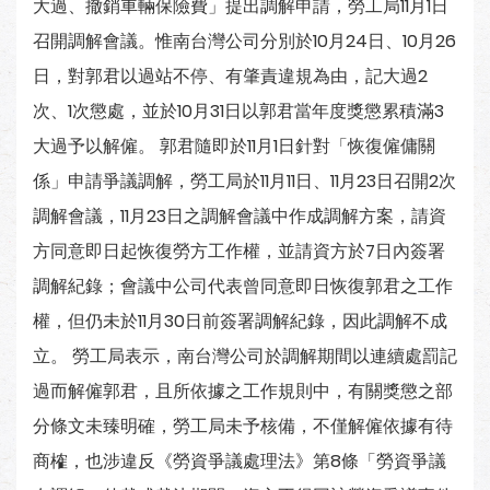
大過、撤銷車輛保險費」提出調解申請，勞工局11月1日
召開調解會議。惟南台灣公司分別於10月24日、10月26
日，對郭君以過站不停、有肇責違規為由，記大過2
次、1次懲處，並於10月31日以郭君當年度獎懲累積滿3
大過予以解僱。 郭君隨即於11月1日針對「恢復僱傭關
係」申請爭議調解，勞工局於11月11日、11月23日召開2次
調解會議，11月23日之調解會議中作成調解方案，請資
方同意即日起恢復勞方工作權，並請資方於7日內簽署
調解紀錄；會議中公司代表曾同意即日恢復郭君之工作
權，但仍未於11月30日前簽署調解紀錄，因此調解不成
立。 勞工局表示，南台灣公司於調解期間以連續處罰記
過而解僱郭君，且所依據之工作規則中，有關獎懲之部
分條文未臻明確，勞工局未予核備，不僅解僱依據有待
商榷，也涉違反《勞資爭議處理法》第8條「勞資爭議