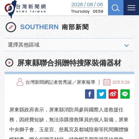
2026
08
06
/
/
Thursday
06:59
南部新聞
SOUTHERN
選擇其他區域
屏東縣聯合捐贈特搜隊裝備器材
台灣新聞網記者曾秀誕／屏東報導
2011.11.29
屏東縣政府表示，屏東縣消防局參與國際人道救援任
務，因經費短缺，無法添購搜救隊員的個人裝備，屏東
中央獅子會、玉皇宮、慈鳳宮及都城隍廟等民間團體慷