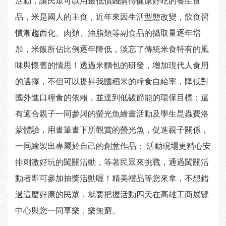
活動，讓民眾可以用最低價錢購得健康好吃的養生食
品，米是國人的主食，近年來因生活型態改變，飲食習
慣漸趨西化、肉類、油脂類等副食品的攝取量逐年增
加，米飯所佔比例逐年降低，淡忘了傳統米食特有的風
味與懷舊的情思！透過米麵包的研發，增加現代人食用
的選擇，不但可以提昇我國稻米的糧食自給率，降低對
國外進口糧食的依賴，並達到低碳節能的環保目標；還
有適合親子一同參與的螢光魚繪畫活動及學生昆蟲費洛
蒙體驗，用畫筆畫下所觀賞的螢光魚，促進親子關係，
一同繪製出專屬於自己的創意作品； 活動現場更精心安
排刺激好玩的闖關活動，等著民眾來挑戰，通過闖關活
動者即可參加抽獎活動喔！精美禮品等您來拿，不想錯
過這麼好康的民眾，就要把握活動四天在高雄工商展覽
中心與您一同享樂，樂無窮。