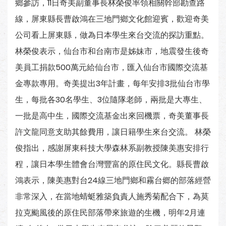
鄉參訪，11日奇美副董事長林榮俊率領相關幹部勘查路
線，屏東縣長曹啟鴻在三地門鄉文化館迎賓，歡迎奇美
公司看上屏東縣，做為日本學生來台交流的探訪重點。
林榮俊表示，仙台市和台南市是姊妹市，地震發生後奇
美員工捐款500萬元給仙台市，匯入仙台市國際交流基
金專款專用。奇美提出3年計畫，每年安排3批仙台市學
生，每批各30名學生、3位隨隊老師，兩批是大專生、
一批是高中生，國際交流基金出來回機票，奇美董事長
許文龍同意支助其餘費用，讓日籍學生來台交流。 林榮
俊指出，感謝屏東科技大學森林系副教授陳美惠安排行
程，讓日本學生體會台灣豐富的原住民文化。縣長曹啟
鴻表示，陳美惠對台24線三地門鄉和霧台郷的部落經營
非常深入，在當地蜻蜓雅築負責人施秀菊配合下，為莫
拉克颱風後的原住民部落帶來旅遊的生機，明年2月連