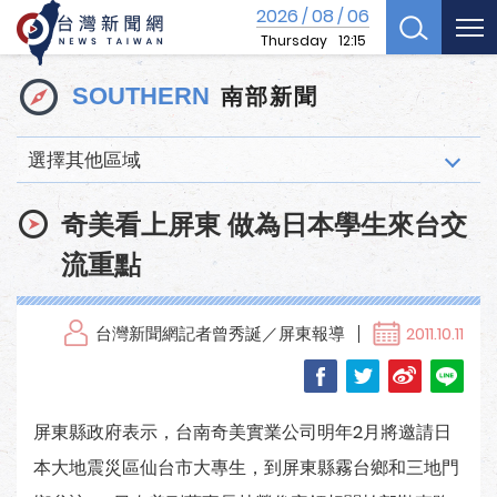
2026
08
06
/
/
Thursday
12:15
南部新聞
SOUTHERN
選擇其他區域
奇美看上屏東 做為日本學生來台交
流重點
台灣新聞網記者曾秀誕／屏東報導
2011.10.11
屏東縣政府表示，台南奇美實業公司明年2月將邀請日
本大地震災區仙台市大專生，到屏東縣霧台鄉和三地門