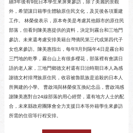
續3年後有9批日本學生來屏東參訪，除了美麗的景觀
外，希望讓日籍學生體驗原住民文化，及災後各項重建
工作。 林榮俊表示，原本奇美是考慮其他縣市的原住民
部落，但看到陳美惠提供的資料，決定到霧台和三地門
參訪。未來還考慮安排美籍台灣僑民第三代或第四代子
女也來參訪。陳美惠指出，每年11月到隔年4日是霧台和
三門地的乾季，霧台山上有很多櫻花，部落裡有會講日
語的老人家，三地門鄉德文村還有日治時期日本人為感
謝德文村排灣族原住民，收容被魯凱族是追殺的日本人
所興建的小學。 曹啟鴻與林榮俊互換紀念品，曹啟鴻感
謝陳美惠對台24線部落的用心經營，還有地方人士的配
合，未來縣政府團隊會全力支援日本等外籍學生來參訪
所需的住宿等行程安排。