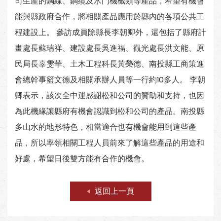
司生產的鋼線、鋼纜及水門機械類等產品，希望有機會
能與縣政府合作，將相關產品應用於縣內的各項公共工
程建設上。 參訪成員除縣長李朝卿外，還包括了縣府計
畫處長蘇瑞祥、建設處長吳進福、觀光處長洪文能、原
民局長辜雯華、土木工程科長黃榮德、南投縣工商策進
會總幹事籃文德及相關承辦人員等一行約10多人。 李朝
卿表示，該次全中運感謝松和公司的贊助和支持，也因
為此機緣讓縣府有機會認識到松和公司的產品。南投縣
多山水的地形特色，相當適合也有機會能用到這些產
品，所以率領相關工程人員前來了解這些產品的用途和
好處，希望日後雙方能有合作的機會。
返回上一頁