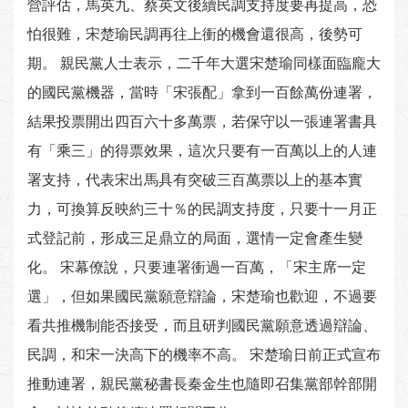
營評估，馬英九、蔡英文後續民調支持度要再提高，恐
怕很難，宋楚瑜民調再往上衝的機會還很高，後勢可
期。 親民黨人士表示，二千年大選宋楚瑜同樣面臨龐大
的國民黨機器，當時「宋張配」拿到一百餘萬份連署，
結果投票開出四百六十多萬票，若保守以一張連署書具
有「乘三」的得票效果，這次只要有一百萬以上的人連
署支持，代表宋出馬具有突破三百萬票以上的基本實
力，可換算反映約三十％的民調支持度，只要十一月正
式登記前，形成三足鼎立的局面，選情一定會產生變
化。 宋幕僚說，只要連署衝過一百萬，「宋主席一定
選」，但如果國民黨願意辯論，宋楚瑜也歡迎，不過要
看共推機制能否接受，而且研判國民黨願意透過辯論、
民調，和宋一決高下的機率不高。 宋楚瑜日前正式宣布
推動連署，親民黨秘書長秦金生也隨即召集黨部幹部開