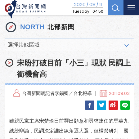
2026
08
11
/
/
Tuesday
04:50
北部新聞
NORTH
選擇其他區域
宋盼打破目前「小三」現狀 民調上
衝機會高
台灣新聞網記者李錫卿／台北報導
2011.09.03
雖親民黨主席宋楚瑜日前釋出願意和尋求連任的馬英九
總統辯論，民調決定誰出線角逐大選，但橘營研判，國