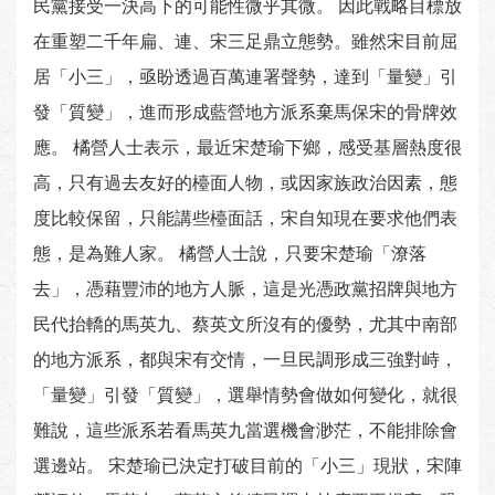
民黨接受一決高下的可能性微乎其微。 因此戰略目標放
在重塑二千年扁、連、宋三足鼎立態勢。雖然宋目前屈
居「小三」，亟盼透過百萬連署聲勢，達到「量變」引
發「質變」，進而形成藍營地方派系棄馬保宋的骨牌效
應。 橘營人士表示，最近宋楚瑜下鄉，感受基層熱度很
高，只有過去友好的檯面人物，或因家族政治因素，態
度比較保留，只能講些檯面話，宋自知現在要求他們表
態，是為難人家。 橘營人士說，只要宋楚瑜「潦落
去」，憑藉豐沛的地方人脈，這是光憑政黨招牌與地方
民代抬轎的馬英九、蔡英文所沒有的優勢，尤其中南部
的地方派系，都與宋有交情，一旦民調形成三強對峙，
「量變」引發「質變」，選舉情勢會做如何變化，就很
難說，這些派系若看馬英九當選機會渺茫，不能排除會
選邊站。 宋楚瑜已決定打破目前的「小三」現狀，宋陣