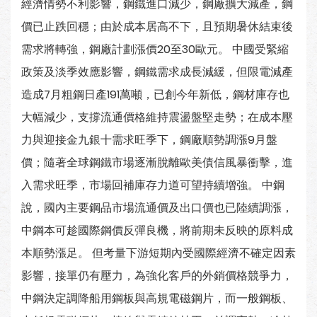
經濟情勢不利影響，鋼鐵進口減少，鋼廠擴大減產，鋼
價已止跌回穩；由於成本居高不下，且預期暑休結束後
需求將轉強，鋼廠計劃漲價20至30歐元。 中國受緊縮
政策及淡季效應影響，鋼鐵需求成長減緩，但限電減產
造成7月粗鋼日產191萬噸，已創今年新低，鋼材庫存也
大幅減少，支撐流通價格維持震盪盤堅走勢；在成本壓
力與迎接金九銀十需求旺季下，鋼廠順勢調漲9月盤
價；隨著全球鋼鐵市場逐漸脫離歐美債信風暴衝擊，進
入需求旺季，市場回補庫存力道可望持續增強。 中鋼
說，國內主要鋼品市場流通價及出口價也已陸續調漲，
中鋼本可趁國際鋼價反彈良機，將前期未反映的原料成
本順勢漲足。 但考量下游短期內受國際經濟不確定因素
影響，接單仍有壓力，為強化客戶的外銷價格競爭力，
中鋼決定調降船用鋼板與高規電磁鋼片，而一般鋼板、