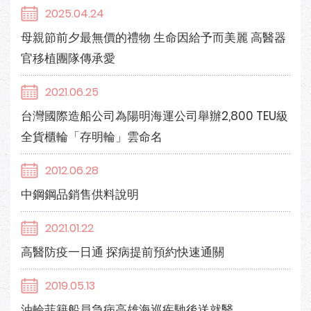
2025.04.24
母親節前夕最無價的禮物 生命因給予而美麗 高醫器
官移植團隊傳承愛
2021.06.25
台灣國際造船公司為陽明海運公司舉辦2,800 TEU級
全貨櫃輪「存明輪」雲命名
2012.06.28
中鋼鋼品銷售供料說明
2021.01.22
高醫防疫一日通 探病提前預約快速通關
2019.05.13
油輪菲籍船員急病高雄海巡疾馳後送就醫