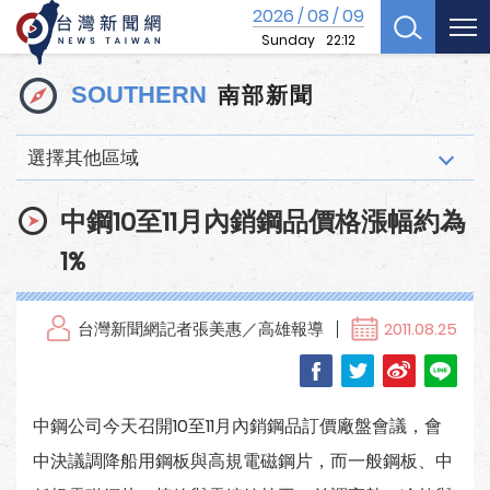
2026
08
09
/
/
Sunday
22:12
南部新聞
SOUTHERN
選擇其他區域
中鋼10至11月內銷鋼品價格漲幅約為
1%
台灣新聞網記者張美惠／高雄報導
2011.08.25
中鋼公司今天召開10至11月內銷鋼品訂價廠盤會議，會
中決議調降船用鋼板與高規電磁鋼片，而一般鋼板、中