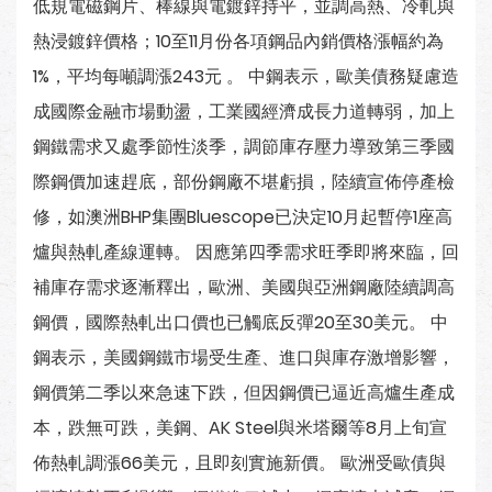
低規電磁鋼片、棒線與電鍍鋅持平，並調高熱、冷軋與
熱浸鍍鋅價格；10至11月份各項鋼品內銷價格漲幅約為
1%，平均每噸調漲243元 。 中鋼表示，歐美債務疑慮造
成國際金融市場動盪，工業國經濟成長力道轉弱，加上
鋼鐵需求又處季節性淡季，調節庫存壓力導致第三季國
際鋼價加速趕底，部份鋼廠不堪虧損，陸續宣佈停產檢
修，如澳洲BHP集團Bluescope已決定10月起暫停1座高
爐與熱軋產線運轉。 因應第四季需求旺季即將來臨，回
補庫存需求逐漸釋出，歐洲、美國與亞洲鋼廠陸續調高
鋼價，國際熱軋出口價也已觸底反彈20至30美元。 中
鋼表示，美國鋼鐵市場受生產、進口與庫存激增影響，
鋼價第二季以來急速下跌，但因鋼價已逼近高爐生產成
本，跌無可跌，美鋼、AK Steel與米塔爾等8月上旬宣
佈熱軋調漲66美元，且即刻實施新價。 歐洲受歐債與