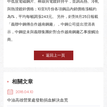
中低規電磁鋼片、棒線與電鍍鋅持平，並調高熱、冷軋
與熱浸鍍鋅價格；10至11月份各項鋼品內銷價格漲幅約
為1%，平均每噸調漲243元。 另外，針對8月25日報載
「義聯中鋼傳合作越南鋼廠」，中鋼公司提出澄清表
示，中鋼從未與義聯集團針對合作越南鋼廠乙事接觸洽
商。
返回上一頁
相關文章
2016.04.10
中油高雄營業處發動捐血解決血荒