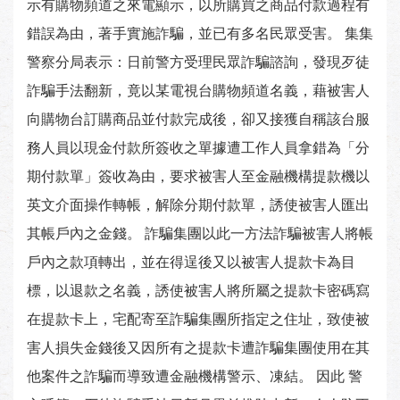
示有購物頻道之來電顯示，以所購買之商品付款過程有
錯誤為由，著手實施詐騙，並已有多名民眾受害。 集集
警察分局表示：日前警方受理民眾詐騙諮詢，發現歹徒
詐騙手法翻新，竟以某電視台購物頻道名義，藉被害人
向購物台訂購商品並付款完成後，卻又接獲自稱該台服
務人員以現金付款所簽收之單據遭工作人員拿錯為「分
期付款單」簽收為由，要求被害人至金融機構提款機以
英文介面操作轉帳，解除分期付款單，誘使被害人匯出
其帳戶內之金錢。 詐騙集團以此一方法詐騙被害人將帳
戶內之款項轉出，並在得逞後又以被害人提款卡為目
標，以退款之名義，誘使被害人將所屬之提款卡密碼寫
在提款卡上，宅配寄至詐騙集團所指定之住址，致使被
害人損失金錢後又因所有之提款卡遭詐騙集團使用在其
他案件之詐騙而導致遭金融機構警示、凍結。 因此 警