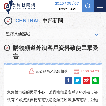
2026
08
07
/
/
Friday
12:26
中部新聞
CENTRAL
選擇其他區域
購物頻道外洩客戶資料致使民眾受
害
記者顏高／集集報導
2008.04.23
集集警方提醒民眾小心，某購物頻道客戶資料外洩，導
致有民眾接獲自稱某電視購物頻道所屬服務電話，並顯