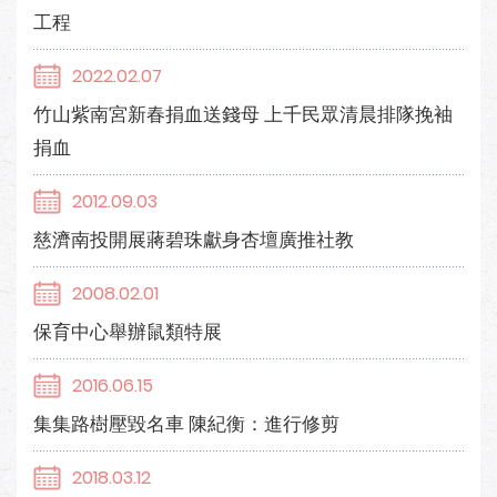
工程
2022.02.07
竹山紫南宮新春捐血送錢母 上千民眾清晨排隊挽袖
捐血
2012.09.03
慈濟南投開展蔣碧珠獻身杏壇廣推社教
2008.02.01
保育中心舉辦鼠類特展
2016.06.15
集集路樹壓毀名車 陳紀衡：進行修剪
2018.03.12