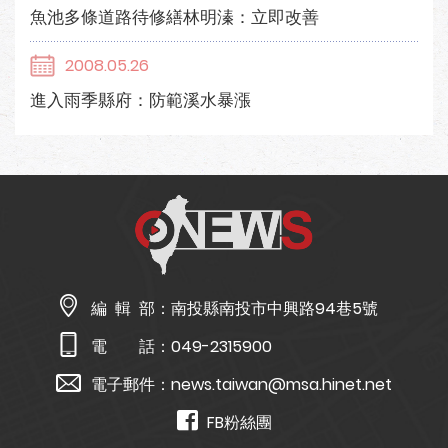
魚池多條道路待修繕林明溱：立即改善
2008.05.26
進入雨季縣府：防範溪水暴漲
編 輯 部：
南投縣南投市中興路94巷5號
電 話：
049-2315900
電子郵件：
news.taiwan@msa.hinet.net
FB粉絲團