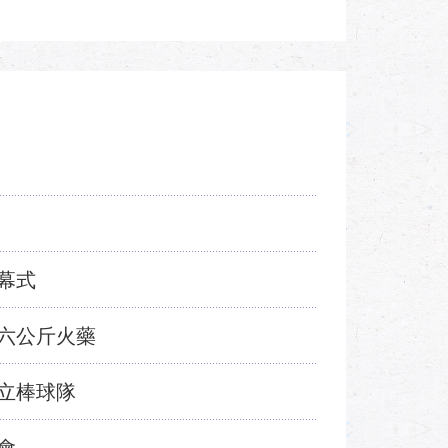
幕式
六公斤火藥
立棒球隊