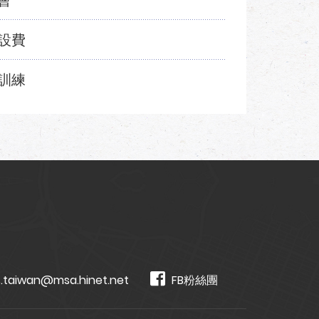
會
設費
訓練
.taiwan@msa.hinet.net
FB粉絲團