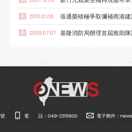
新竹元就業生機再現嘉年華
2007.12.08
張通榮積極爭取彌補商港建
2010.01.06
基隆消防局辦理首屆救助隊
2008.07.07
5號
電 話：
049-2315900
電子郵件：
news