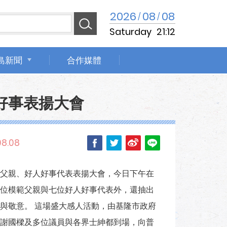
2026
08
08
/
/
Saturday
21:12
島新聞
合作媒體
好事表揚大會
08.08
父親、好人好事代表表揚大會，今日下午在
位模範父親與七位好人好事代表外，還抽出
與敬意。 這場盛大感人活動，由基隆市政府
謝國樑及多位議員與各界士紳都到場，向普