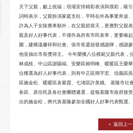
天下父親，獻上祝福；現場安排精彩表演與摸彩，吸引
詞時表示，父親扮演家庭支柱，平時在外為事業奔波、
許為人子女除應孝順外，在父親節當天，更應對父親表
親及好人好事代表，不僅作為所有市民表率，更要喚起
圍，建構溫馨祥和社會。張市長還頒發感謝牌，感謝參
他並抽出市長獎得主。 今年榮獲八位模範父親代表，
林成枝、中山區謝賜福、安樂區賴明峰、暖暖區王榮華
位獲選為好人好事代表，則有中正區簡宇宏、信義區吳
區施金松、暖暖區袁紫霞、七堵區許美娥。 基隆市社
各區、原住民及各社會團體遴選，提報基隆市政府接受
出的施金松，將代表基隆參加全國好人好事代表甄選。
返回上一