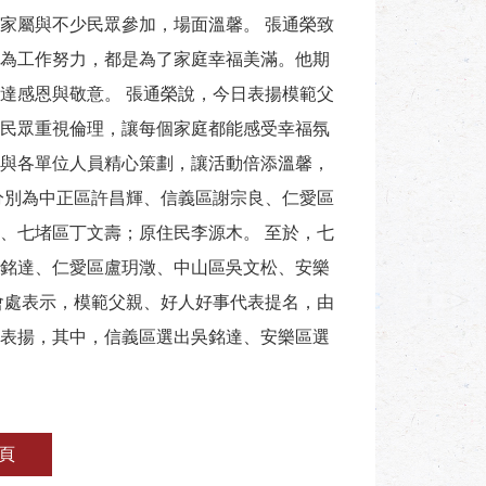
家屬與不少民眾參加，場面溫馨。 張通榮致
為工作努力，都是為了家庭幸福美滿。他期
達感恩與敬意。 張通榮說，今日表揚模範父
民眾重視倫理，讓每個家庭都能感受幸福氛
與各單位人員精心策劃，讓活動倍添溫馨，
分別為中正區許昌輝、信義區謝宗良、仁愛區
、七堵區丁文壽；原住民李源木。 至於，七
銘達、仁愛區盧玥澂、中山區吳文松、安樂
會處表示，模範父親、好人好事代表提名，由
表揚，其中，信義區選出吳銘達、安樂區選
頁