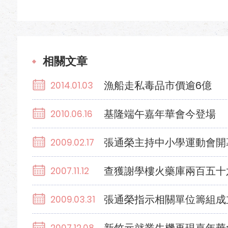
相關文章
漁船走私毒品市價逾6億
2014.01.03
基隆端午嘉年華會今登場
2010.06.16
張通榮主持中小學運動會開
2009.02.17
查獲謝學樓火藥庫兩百五十
2007.11.12
張通榮指示相關單位籌組成
2009.03.31