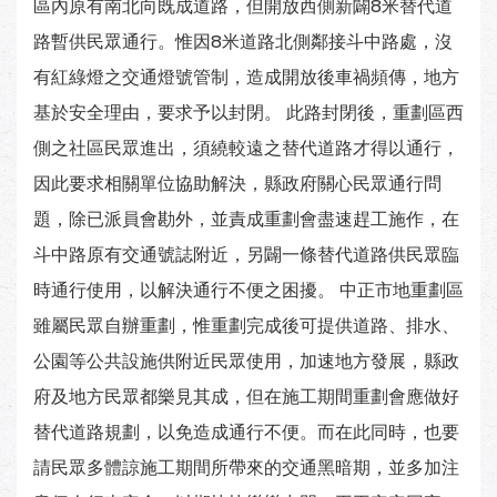
區內原有南北向既成道路，但開放西側新闢8米替代道
路暫供民眾通行。惟因8米道路北側鄰接斗中路處，沒
有紅綠燈之交通燈號管制，造成開放後車禍頻傳，地方
基於安全理由，要求予以封閉。 此路封閉後，重劃區西
側之社區民眾進出，須繞較遠之替代道路才得以通行，
因此要求相關單位協助解決，縣政府關心民眾通行問
題，除已派員會勘外，並責成重劃會盡速趕工施作，在
斗中路原有交通號誌附近，另闢一條替代道路供民眾臨
時通行使用，以解決通行不便之困擾。 中正市地重劃區
雖屬民眾自辦重劃，惟重劃完成後可提供道路、排水、
公園等公共設施供附近民眾使用，加速地方發展，縣政
府及地方民眾都樂見其成，但在施工期間重劃會應做好
替代道路規劃，以免造成通行不便。而在此同時，也要
請民眾多體諒施工期間所帶來的交通黑暗期，並多加注