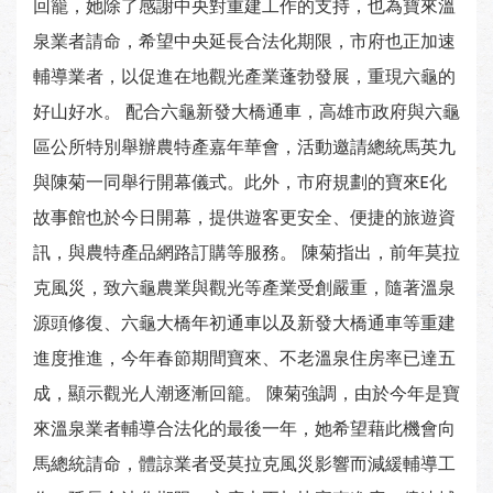
回籠，她除了感謝中央對重建工作的支持，也為寶來溫
泉業者請命，希望中央延長合法化期限，市府也正加速
輔導業者，以促進在地觀光產業蓬勃發展，重現六龜的
好山好水。 配合六龜新發大橋通車，高雄市政府與六龜
區公所特別舉辦農特產嘉年華會，活動邀請總統馬英九
與陳菊一同舉行開幕儀式。此外，市府規劃的寶來E化
故事館也於今日開幕，提供遊客更安全、便捷的旅遊資
訊，與農特產品網路訂購等服務。 陳菊指出，前年莫拉
克風災，致六龜農業與觀光等產業受創嚴重，隨著溫泉
源頭修復、六龜大橋年初通車以及新發大橋通車等重建
進度推進，今年春節期間寶來、不老溫泉住房率已達五
成，顯示觀光人潮逐漸回籠。 陳菊強調，由於今年是寶
來溫泉業者輔導合法化的最後一年，她希望藉此機會向
馬總統請命，體諒業者受莫拉克風災影響而減緩輔導工