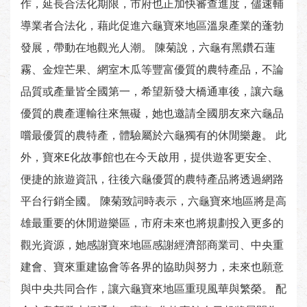
作，延長合法化期限，市府也正加快審查進度，儘速輔
導業者合法化，藉此促進六龜寶來地區溫泉產業的蓬勃
發展，帶動在地觀光人潮。 陳菊說，六龜有黑鑽石蓮
霧、金煌芒果、網室木瓜等豐富優質的農特產品，不論
品質或產量皆全國第一，希望新發大橋通車後，讓六龜
優質的農產運輸往來無礙，她也邀請全國朋友來六龜品
嚐最優質的農特產，體驗屬於六龜獨有的休閒樂趣。 此
外，寶來E化故事館也在今天啟用，提供遊客更安全、
便捷的旅遊資訊，往後六龜優質的農特產品將透過網路
平台行銷全國。 陳菊致詞時表示，六龜寶來地區將是高
雄最重要的休閒遊樂區，市府未來也將規劃投入更多的
觀光資源，她感謝寶來地區感謝經濟部商業司、中央重
建會、寶來重建協會等各界的協助與努力，未來也願意
與中央共同合作，讓六龜寶來地區重現風華與繁榮。 配