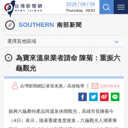
2026
08
06
/
/
Thursday
06:52
南部新聞
SOUTHERN
選擇其他區域
為寶來溫泉業者請命 陳菊：重振六
龜觀光
台灣新聞網記者張美惠／高雄報導
2011.06.04
振興六龜農特產品與溫泉休閒觀光，高雄市長陳菊今
（4日）表示，隨著重建進度推進，六龜觀光人潮逐漸