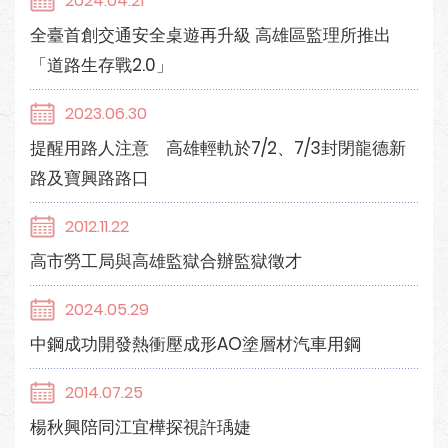
2024.04.21
全臺首創交通安全桌遊再升級 高雄區監理所推出
「道路生存戰2.0」
2023.06.30
提醒用路人注意 高雄輕軌於7/2、7/3封閉龍德新
路及寶興路路口
2012.11.22
高市勞工局與高雄監獄合辦監獄徵才
2024.05.29
中鋼成功開發熱衝壓成形AO塗層材汽車用鋼
2014.07.25
楊秋興陪同江宜樺探視許瑀婕