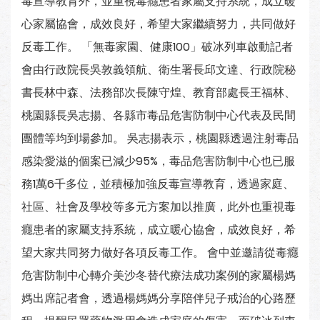
毒宣導教育外，並重視毒癮患者家屬支持系統，成立暖
心家屬協會，成效良好，希望大家繼續努力，共同做好
反毒工作。 「無毒家園、健康100」破冰列車啟動記者
會由行政院長吳敦義領航、衛生署長邱文達、行政院秘
書長林中森、法務部次長陳守煌、教育部處長王福林、
桃園縣長吳志揚、各縣市毒品危害防制中心代表及民間
團體等均到場參加。 吳志揚表示，桃園縣透過注射毒品
感染愛滋的個案已減少95%，毒品危害防制中心也已服
務1萬6千多位，並積極加強反毒宣導教育，透過家庭、
社區、社會及學校等多元方案加以推廣，此外也重視毒
癮患者的家屬支持系統，成立暖心協會，成效良好，希
望大家共同努力做好各項反毒工作。 會中並邀請從毒癮
危害防制中心轉介美沙冬替代療法成功案例的家屬楊媽
媽出席記者會，透過楊媽媽分享陪伴兒子戒治的心路歷