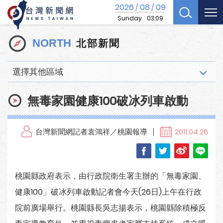
2026
08
09
/
/
Sunday
03:09
北部新聞
NORTH
選擇其他區域
無毒家園健康100破冰列車啟動
台灣新聞網記者袁鴻祥／桃園報導
2011.04.26
桃園縣政府表示，由行政院衛生署主辦的「無毒家園、
健康100」破冰列車啟動記者會今天(26日)上午在行政
院前廣場舉行。桃園縣長吳志揚表示，桃園縣除積極反