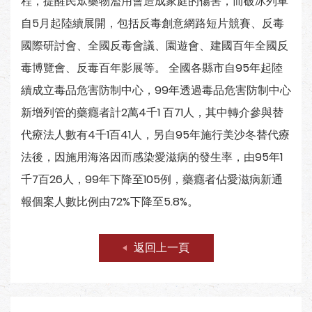
程，提醒民眾藥物濫用會造成家庭的傷害，而破冰列車
自5月起陸續展開，包括反毒創意網路短片競賽、反毒
國際研討會、全國反毒會議、園遊會、建國百年全國反
毒博覽會、反毒百年影展等。 全國各縣市自95年起陸
續成立毒品危害防制中心，99年透過毒品危害防制中心
新增列管的藥癮者計2萬4千1 百71人，其中轉介參與替
代療法人數有4千1百41人，另自95年施行美沙冬替代療
法後，因施用海洛因而感染愛滋病的發生率，由95年1
千7百26人，99年下降至105例，藥癮者佔愛滋病新通
報個案人數比例由72%下降至5.8%。
返回上一頁