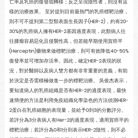
亡率及乳癌的復發或轉移；反之呈現陰性者，則沒有這
樣的治療效果。 至於提到目前最熱門的乳癌標靶治療，
則不可不提到第二型類表面生長因子(HER-2)，約有20-
30%的乳癌病人擁有HER-2基因過度表現，此類病人往
往腫瘤容易惡化且侵襲性高，但若能早期使用賀癌平
(Herceptin)藥物來做標靶治療，則可有效降低40-50%
復發率並可增加存活率。因此，確定HER-2表現的狀
況，對於醫師以及病人雙方都有非常重要的意義，有助
於決定是否需積極做進一步的標靶治療。 吳俊杰表示，
要知道病人的乳癌組織是否有HER-2的過度表現，最快
速簡便的方法是利用免疫組織化學染色的方法偵測HER-
2蛋白在乳癌細胞的表現量，並給予0到3的分數評分。
若評分為3分表病人有Her-2的過度表現，適用賀癌平的
標靶治療；若評分為0和1分則表示HER-2陰性，則不必