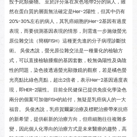
投予此類藥物。 至於評分落在灰色地帶2分的病人，雖
然在蛋白質的層面無法確定是Her-2陽性，但其中仍有
20%-30%左右的病人，其乳癌細胞的Her-2基因有過度
表現，而要偵測基因表現的情形，則需進一步施做螢光
原位雜交法（簡稱FISH）這種更先進的分子病理診斷技
術。 吳俊杰說，螢光原位雜交法是一種量化的檢驗方
式，可以直接檢驗腫瘤的基因套數，較無偽陽性及偽陰
性的問題，染色後透過螢光顯微鏡的觀察，若是橘色螢
光亮點比綠色亮點，超出2倍者，表示Her-2基因過度表
現，即HER-2陽性。 目前全民健保已提供免疫化學染色
兩分的個案可加做FISH的給付，無疑是乳癌病人的一大
福音。 吳俊杰說，乳癌賀爾蒙治療及標靶治療帶來抗癌
的新希望，提供嶄新的治療方向，但癌細胞往往複雜多
變，因此個人化導向的治療方式是未來醫療的趨勢，高