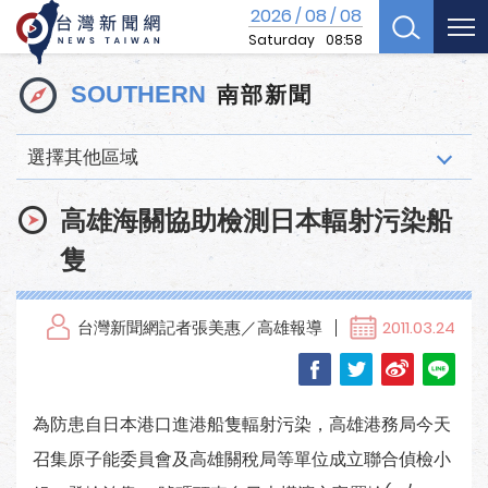
2026
08
08
/
/
Saturday
08:58
南部新聞
SOUTHERN
選擇其他區域
高雄海關協助檢測日本輻射污染船
隻
台灣新聞網記者張美惠／高雄報導
2011.03.24
為防患自日本港口進港船隻輻射污染，高雄港務局今天
召集原子能委員會及高雄關稅局等單位成立聯合偵檢小