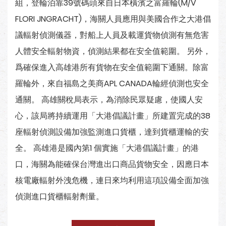
組，登輪泊靠39號碼頭來自日本橫濱之富羅輪(M/V
FLORI JNGRACHT)，海關人員應用與美國合作之大港倡
議輻射偵測儀器，對船上人員及載運貨物偵測有無危害
人體安全輻射物資，偵測結果都在安全值範圍。 另外，
爲確保進入高雄港所有貨物在安全值範圍下通關。除富
羅輪外，來自福島之美商APL CANADA輪經偵測也安全
通關。 高雄關稅局表示，為消除民眾疑慮，使國人安
心，該局將持續運用「大港倡議計畫」所建置完成的38
座輻射偵測設備加強監測進口貨櫃，達到貨櫃運輸的安
全。 高雄港是國內第1 個實施「大港倡議計畫」的港
口，海關為能確保台灣進出口商品貨物安全，因應日本
核電廠輻射外洩危機，連日來均利用這項設備全面加強
偵測進口貨櫃輻射劑量。