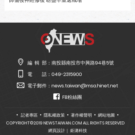
師傷後神經修復 盼盡早重返職場
編 輯 部：
南投縣南投市中興路94巷5號
電 話：
049-2315900
電子郵件：
news.taiwan@msa.hinet.net
FB粉絲團
記者專區
隱私權政策
著作權聲明
網站地圖
COPYRIGHT©2019 NEWSTAIWAN.COM ALL RIGHTS RESERVED
網頁設計
｜ 鉅潞科技