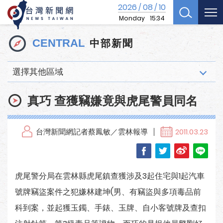
2026
08
10
/
/
Monday
15:34
中部新聞
CENTRAL
選擇其他區域
真巧 查獲竊嫌竟與虎尾警員同名
台灣新聞網記者蔡鳳敏／雲林報導
2011.03.23
虎尾警分局在雲林縣虎尾鎮查獲涉及3起住宅與1起汽車
號牌竊盜案件之犯嫌林建坤(男、有竊盜與多項毒品前
科到案，並起獲玉鐲、手錶、玉牌、自小客號牌及查扣