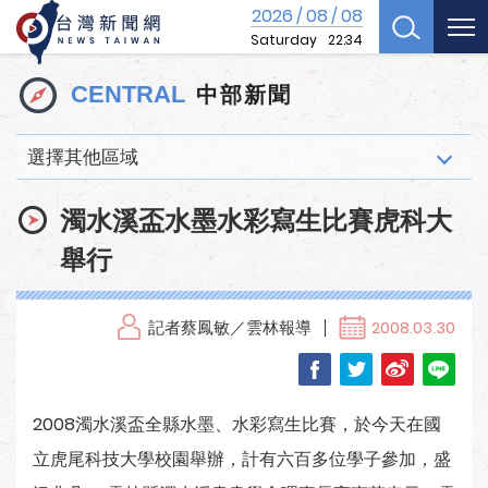
2026
08
08
/
/
Saturday
22:34
中部新聞
CENTRAL
選擇其他區域
濁水溪盃水墨水彩寫生比賽虎科大
舉行
記者蔡鳳敏／雲林報導
2008.03.30
2008濁水溪盃全縣水墨、水彩寫生比賽，於今天在國
立虎尾科技大學校園舉辦，計有六百多位學子參加，盛