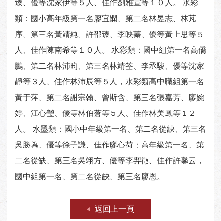
臻、優等沈家伊等５人、佳作劉雅宣等１０人。 水彩
類：國小高年級第一名廖宜嫻、第二名林昱志、林芃
序、第三名黃靖純、許邵臻、李映蓁、優等黃上思等５
人、佳作陳南希等１０人。 水彩類：國中組第一名高僑
鵬、第二名林沛昀、第三名林靖筌、李丞駿、優等沈家
靜等３人、佳作林沛辰等５人，水彩類高中職組第一名
黃于萍、第二名謝宗翰、曾斯含、第三名張嘉芳、廖婉
婷、江心瑩、優等林伯蒼等５人、佳作林美鳳等１２
人。 水墨類：國小中年級第一名、第二名從缺、第三名
吳勝為、優等徐子謙、佳作廖心荷；高年級第一名、第
二名從缺、第三名吳翊方、優等李羿徵、佳作許馨云，
國中組第一名、第二名從缺、第三名廖恩。
返回上一頁