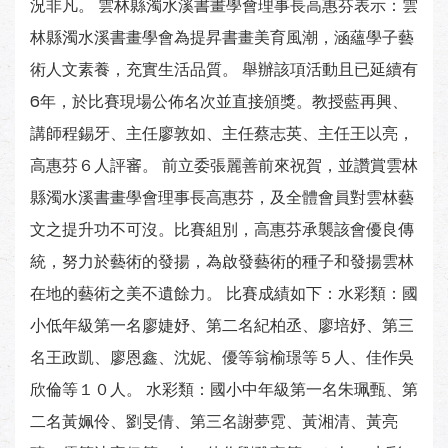
況非凡。 雲林縣濁水溪書畫學會理事長高惠芬表示：雲
林縣濁水溪書畫學會為提昇書畫美育風潮，涵蘊學子藝
術人文素養，充實生活品質。 舉辦該項活動且已延續有
6年，於比賽現場公佈名次並直接頒獎。教授藍再興、
講師程錫牙、主任廖敦如、主任蔡志英、主任王以亮，
高惠芬６人評審。 前立委張麗善前來祝賀，並讚賞雲林
縣濁水溪書畫學會理事長高惠芬，及全體會員對雲林藝
文之提升功不可沒。比賽組別，高惠芬承襲該會優良傳
統，努力於藝術的發揚，為啟發藝術的種子和發揚雲林
在地的藝術之美不遺餘力。 比賽成績如下：水彩類：國
小低年級第一名廖婕妤、第二名紀柏丞、廖培妤、第三
名王政凱、廖恩鑫、沈妮、優等翁榆璟等５人、佳作吳
欣倫等１０人。 水彩類：國小中年級第一名朱珮甄、第
二名黃姵伶、劉旻倩、第三名謝夢霓、黃湘清、黃亮