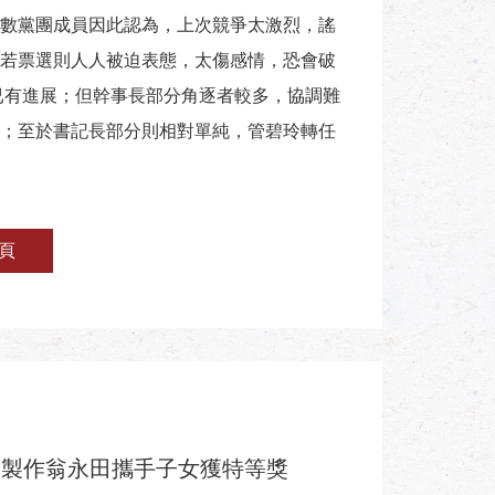
數黨團成員因此認為，上次競爭太激烈，謠
若票選則人人被迫表態，太傷感情，恐會破
已有進展；但幹事長部分角逐者較多，協調難
；至於書記長部分則相對單純，管碧玲轉任
頁
羽製作翁永田攜手子女獲特等獎