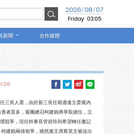
2026
08
07
/
/
Friday
03:05
島新聞
合作媒體
01.09
任三長人選，由於新三長任期適逢立委黨內
角逐者眾多，黨團總召柯建銘將爭取續任，立
瑯競爭，現任幹事長管碧玲則希望轉任書記
、柯建銘兩雄相爭，雖然黨主席蔡英文被迫出