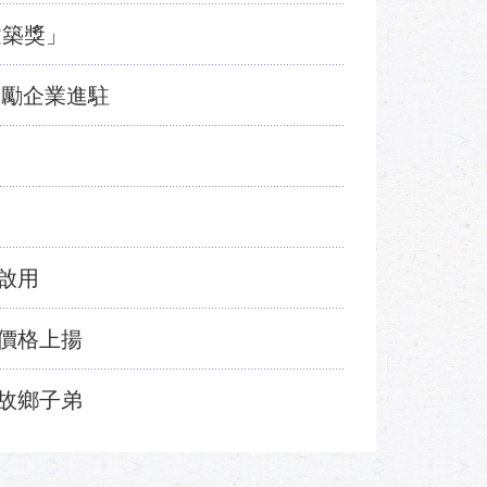
建築獎」
鼓勵企業進駐
啟用
價格上揚
故鄉子弟