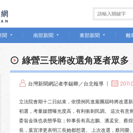
新聞
南部新聞
東部新聞
離
綠營三長將改選角逐者眾多
台灣新聞網記者李錫卿／台北報導
2011.
立法院會期十二日結束，依慣例民進黨團屆時將改選新
初選，考量媒體曝光度高，有利衝刺民調。 這次有意
委翁金珠也表態爭取；幹事長有高志鵬、潘孟安、蔡煌
長，葉宜津更表明三長她都想選。 上次改選，蔡同榮