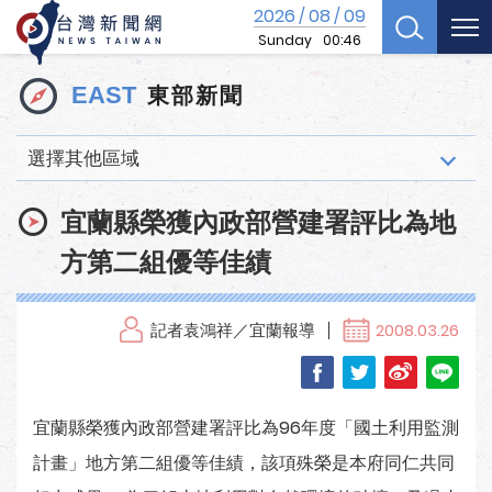
2026
08
09
/
/
Sunday
00:46
東部新聞
EAST
選擇其他區域
宜蘭縣榮獲內政部營建署評比為地
方第二組優等佳績
記者袁鴻祥／宜蘭報導
2008.03.26
宜蘭縣榮獲內政部營建署評比為96年度「國土利用監測
計畫」地方第二組優等佳績，該項殊榮是本府同仁共同