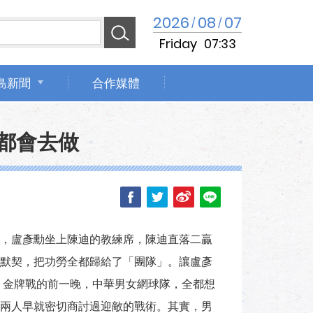
2026
08
07
/
/
Friday
07:33
島新聞
合作媒體
都會去做
，盧彥勳坐上陳迪的教練席，陳迪直落二贏
默契，把功勞全都歸給了「團隊」。讓盧彥
 金牌戰的前一晚，中華男女網球隊，全都想
兩人早就密切商討過迎敵的戰術。其實，男