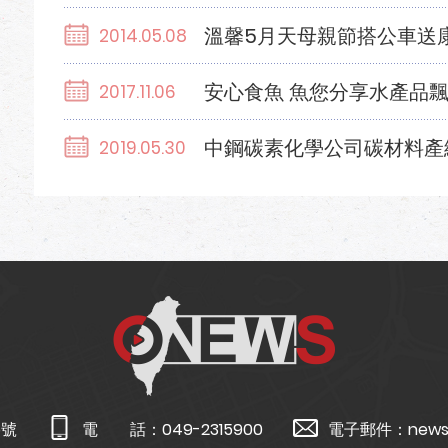
溫馨5月天母親節搭公車送
2014.05.08
安心食魚 魚您分享水產品
2017.11.06
中鋼碳素化學公司碳材料產
2019.05.30
5號
電 話：
049-2315900
電子郵件：
news