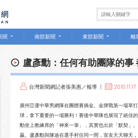
新聞
南部新聞
東部新聞
離
盧彥勳：任何有助團隊的事 
台灣新聞網記者張美惠／報導
2010.11.17
廣州亞運中華男網隊在團體賽摘金。金牌戰第一場單打
球，拿下重要的一場勝利！賽後中華隊也展現了絕佳的
勳坐上教練席的「神來一筆」，其實也出於「默契」。
贏。盧彥勳與陳迪在選手村住同一間，室友天天聊天，