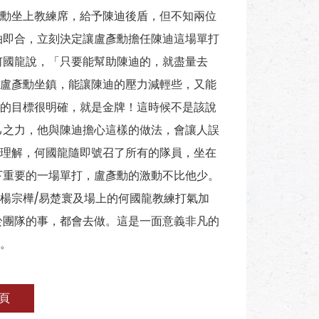
勳坐上教練席，給予陳迪後盾，但不知兩位
拍即合，立刻決定讓盧彥勳擔任陳迪這場單打
何國龍說，「只要能幫助陳迪的，就盡量去
盧彥勳坐鎮，能讓陳迪的壓力減輕些，又能
的目標很明確，就是金牌！這時候不是該說
己之力，他與陳迪擔心這樣的做法，會讓人誤
理解，何國龍隨即號召了所有的隊員，坐在
下重要的一場單打，盧彥勳的激動不比他少。
楊宗樺/易楚寰及場上的何國龍教練打氣加
於團隊的事，都會去做。這是一面意義非凡的
。
頁