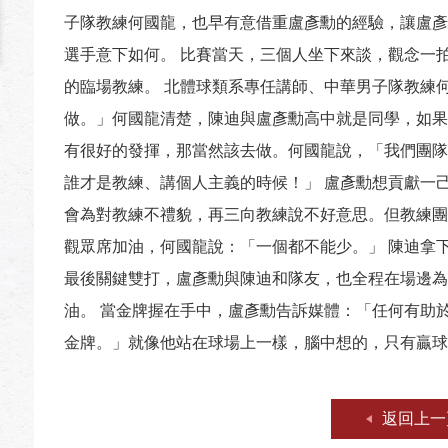
子隊教練何國龍，也早有意借重盧彥勳的經驗，讓盧彥
選手意下如何。 比賽當天，三個人坐下來談，觀念一
的臨場教練。 北體球類系專任講師、中華男子隊教練
做。」何國龍清楚，陳迪與盧彥勳高中就是同學，如果
有很好的發揮，那當然該去做。何國龍說，「我們團隊
誰才是教練、講個人主義的時候！」 盧彥勳想貢獻一
會為對教練不禮貌，再三向教練說不好意思。但教練團
觀眾席加油，何國龍說：「一個都不能少。」 陳迪拿
最後關鍵雙打，盧彥勳與陳迪和隊友，也全程在場邊為
油。 當金牌握在手中，盧彥勳告訴媒體：「任何有助
金牌。」就像他站在球場上一樣，腦中想的，只有贏球
返回上一