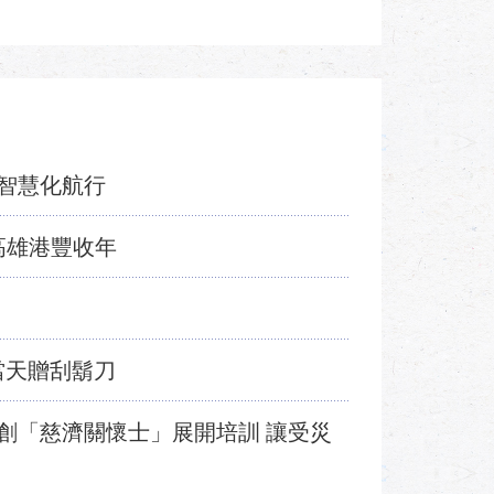
智慧化航行
高雄港豐收年
當天贈刮鬍刀
創「慈濟關懷士」展開培訓 讓受災