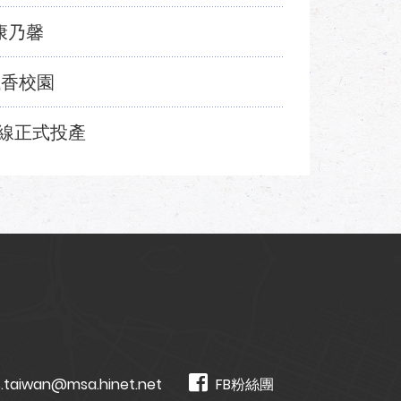
康乃馨
飄香校園
線正式投產
.taiwan@msa.hinet.net
FB粉絲團