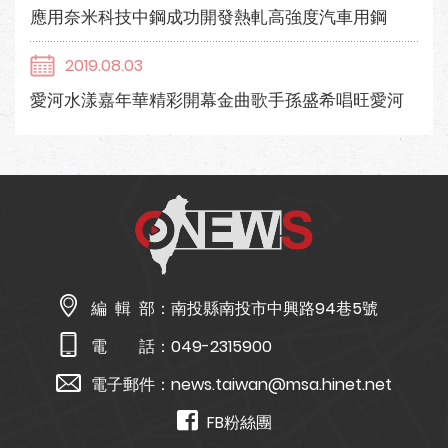
應用奈米科技中鋼成功開發熱軋高強度汽車用鋼
2019.08.03
愛河水漾嘉年華精彩開幕金曲歌手孫盛希唱旺愛河
編 輯 部：
南投縣南投市中興路94巷5號
電 話：
049-2315900
電子郵件：
news.taiwan@msa.hinet.net
FB粉絲團