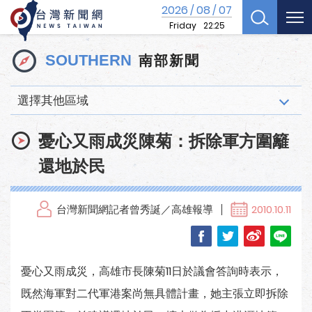
2026
08
07
/
/
Friday
22:25
南部新聞
SOUTHERN
選擇其他區域
憂心又雨成災陳菊：拆除軍方圍籬
還地於民
台灣新聞網記者曾秀誕／高雄報導
2010.10.11
憂心又雨成災，高雄市長陳菊11日於議會答詢時表示，
既然海軍對二代軍港案尚無具體計畫，她主張立即拆除