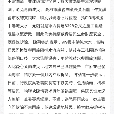
不當圍籬，並建議還地於民，擴大做為援中港溼地範
圍，避免再雨成災。 高雄市議會副議長黃石龍上午於議
會市政總質詢時，特別以現場照片佐證，指919楠梓援
中港淹大水，元凶就是軍方長達3326公尺之施工圍籬
阻擋水流所致，因此為免持續威脅居民生命財產安全，
應儘速拆除。 陳菊答詢表示，919援中港淹大水，當時
居民即懷疑與圍籬阻擋水流有關，隨後在工務團隊拆除
部份開口後，大水迅即退去，更難說積水與圍籬無關。
因此憂心又雨成災，地方居民已具體提告，市府並已發
函海軍，請求於一個月內立即拆除。 陳菊進一步表示，
日前，行政院吳敦義院長南下勘災時，包括橋頭、楠梓
等居民，均聯袂陳情要求拆除肇禍圍籬，吳院長也允深
入瞭解，並委專業鑑定。不過，為恐再雨成災，她主張
立即拆除不當圍籬，並建議還地於民，擴大做為援中港